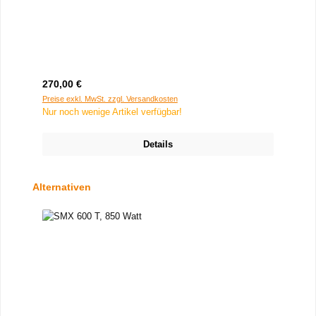
Regulärer Preis:
270,00 €
Preise exkl. MwSt. zzgl. Versandkosten
Nur noch wenige Artikel verfügbar!
Details
Produktgalerie überspringen
Alternativen