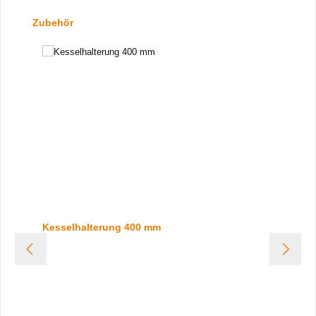
Produktgalerie überspringen
Zubehör
Kesselhalterung 400 mm