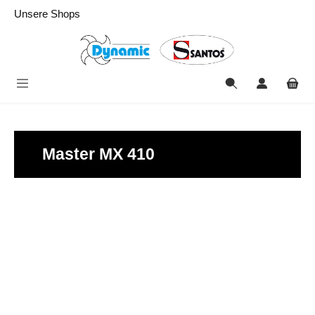
alt springen
Unsere Shops
Master MX 410
Bildergalerie überspringen