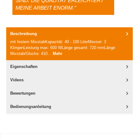
SIND. DIE QUALITÄT ERLEICHTERT
MEINE ARBEIT ENORM."
Beschreibung
mit festem MixstabKapazität: 40 - 100 LiterMesser: 3
KlingenLeistung max: 600 WLänge gesamt: 720 mmLänge
Mixstab/Glocke: 410…
Mehr
Eigenschaften
Videos
Bewertungen
Bedienungsanleitung