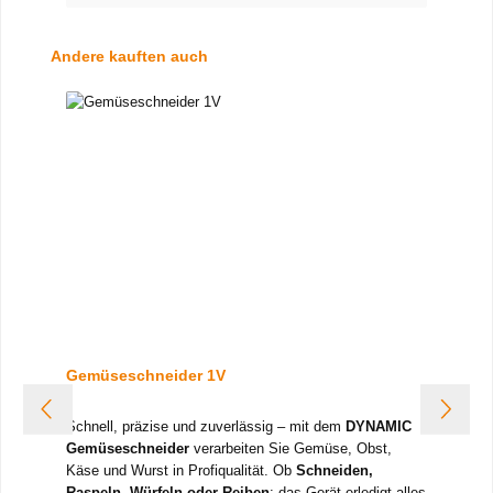
Produktgalerie überspringen
Andere kauften auch
Gemüseschneider 1V
Schnell, präzise und zuverlässig – mit dem
DYNAMIC
Gemüseschneider
verarbeiten Sie Gemüse, Obst,
Käse und Wurst in Profiqualität. Ob
Schneiden,
Raspeln, Würfeln oder Reiben
: das Gerät erledigt alles