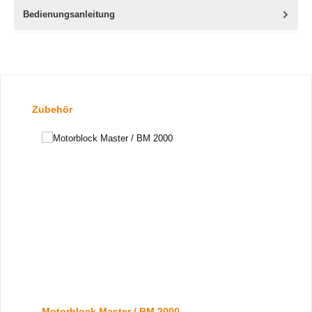
Bedienungsanleitung
Produktgalerie überspringen
Zubehör
Motorblock Master / BM 2000