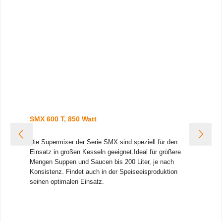
Anwendung:
Der Motorblock eignet sich für
unterschiedlichste Anwendungen – Suppenmixen,
Herstellung von Saucen, Pürees und Emulsionen uvm.
Wichtig:
Aufsätze und Zubehörteile sind
nicht im
Lieferumfang enthalten.
SMX 600 T, 850 Watt
Die Supermixer der Serie SMX sind speziell für den
Einsatz in großen Kesseln geeignet.
Ideal für größere
Mengen Suppen und Saucen bis 200 Liter, je nach
Konsistenz. Findet auch in der Speiseeisproduktion
seinen optimalen Einsatz.