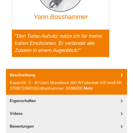
Yann Bosshammer
"Den Turbo-Aufsatz nutze ich für meine
kalten Emulsionen. Er verbindet alle
Zutaten in einem Augenblick!"
Beschreibung
Kapazität: 5 - 40 Liter1 Motorblock 600 WTurbostab 410 mmEAN
3760071066028Zolltarifnummer: 84386000
Mehr
Eigenschaften
Videos
Bewertungen