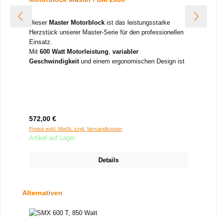
Dieser
Master
Motorblock
ist das leistungsstarke
Herzstück unserer Master-Serie für den professionellen
Einsatz.
Mit
600 Watt Motorleistung
,
variabler
Geschwindigkeit
und einem ergonomischen Design ist
er ideal für Küchen in Gastronomie, Catering und
Großverpflegung.
Produktmerkmale:
Leistungsstarker 600-Watt-Motor
– für dauerhaft
kraftvolles Mixen und Pürieren
Regulärer Preis:
572,00 €
Stufenlos regulierbare Drehzahl
von 3.000 bis
10.500 U/min – für maximale Kontrolle bei jeder
Preise exkl. MwSt. zzgl. Versandkosten
Artikel auf Lager
Anwendung
Modular aufgebaut
– kompatibel mit 10
verschiedenen Aufsätzen für Rühren, Mixen,
Details
Pürieren, Emulgieren (Zubehör separat erhältlich)
Schneller Werkzeugwechsel
– für effizientes
Arbeiten im Küchenalltag
Produktgalerie überspringen
Alternativen
Ergonomisches Design
– sicherer Halt, einfache
Bedienung