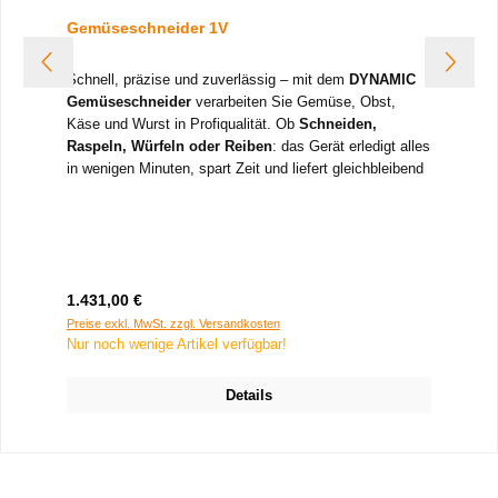
Gemüseschneider 1V
Schnell, präzise und zuverlässig – mit dem
DYNAMIC
Gemüseschneider
verarbeiten Sie Gemüse, Obst,
Käse und Wurst in Profiqualität. Ob
Schneiden,
Raspeln, Würfeln oder Reiben
: das Gerät erledigt alles
in wenigen Minuten, spart Zeit und liefert gleichbleibend
perfekte Ergebnisse. Robust, hygienisch und einfach zu
bedienen – ein Gerät, auf das Sie sich in jeder Küche
verlassen können.
Jetzt kaufen und die Küchenarbeit effizienter,
sauberer und komfortabler gestalten!
Regulärer Preis:
1.431,00 €
Leistung:
1100 W starker, geräuscharmer Motor
(ca. 50 dB)
Preise exkl. MwSt. zzgl. Versandkosten
Nur noch wenige Artikel verfügbar!
Kapazität:
bis zu
300 kg/h
, ideal für Küchen mit bis
zu
400 Mahlzeiten/Service
Material:
80 % Edelstahl und Aluminium – robust,
Details
langlebig, hygienisch
Schnittsystem:
breites Sortiment an
25 Edelstahl-
Scheiben (Ø 225 mm)
für Schneiden, Raspeln,
Würfeln und Reiben