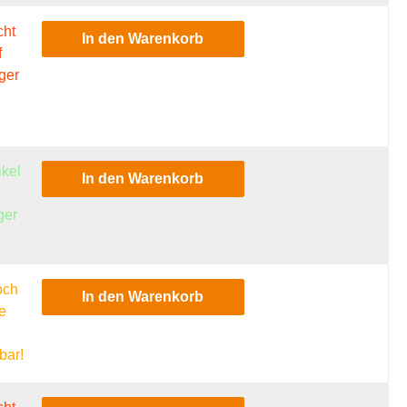
cht
In den Warenkorb
f
ger
ikel
In den Warenkorb
f
ger
och
In den Warenkorb
e
l
bar!