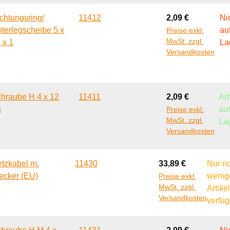
Regulärer Preis:
chtungsring/
11412
2,09 €
Ni
terlegscheibe 5 x
au
Preise exkl.
MwSt. zzgl.
 x 1
La
Versandkosten
Regulärer Preis:
hraube H 4 x 12
11411
2,09 €
Art
n
au
Preise exkl.
MwSt. zzgl.
La
Versandkosten
Regulärer Preis:
tzkabel m.
11430
33,89 €
Nur n
ecker (EU)
wenig
Preise exkl.
MwSt. zzgl.
Artike
Versandkosten
verfüg
Regulärer Preis: