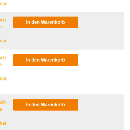
bar!
och
In den Warenkorb
e
l
bar!
och
In den Warenkorb
e
l
bar!
och
In den Warenkorb
e
l
bar!