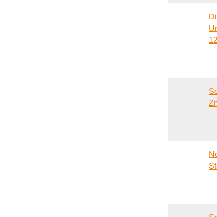
Di
Un
12
Sc
Z
Ne
St