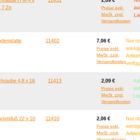
hraube H M 4 x
11431
2,09 €
Ni
,7 Zn
au
Preise exkl.
MwSt. zzgl.
La
Versandkosten
Regulärer Preis:
denplatte
11402
7,06 €
Nur n
wenig
Preise exkl.
MwSt. zzgl.
Artike
Versandkosten
verfüg
Regulärer Preis:
hraube 4,8 x 16
11413
2,09 €
Art
au
Preise exkl.
MwSt. zzgl.
La
Versandkosten
Regulärer Preis:
mmifuß 22 x 10
11410
2,06 €
Nur n
wenig
Preise exkl.
MwSt. zzgl.
Artike
Versandkosten