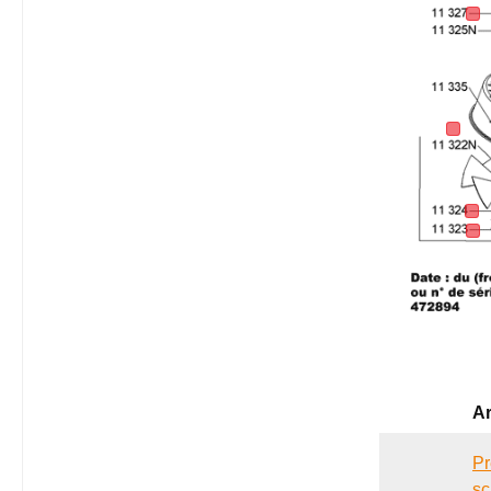
Ar
Pr
sc