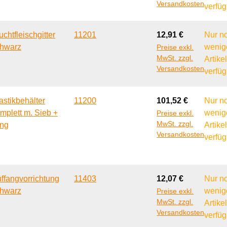
Versandkosten
verfüg
Regulärer Preis:
uchtfleischgitter
11201
12,91 €
Nur n
hwarz
wenig
Preise exkl.
MwSt. zzgl.
Artike
Versandkosten
verfüg
Regulärer Preis:
astikbehälter
11200
101,52 €
Nur n
mplett m. Sieb +
wenig
Preise exkl.
MwSt. zzgl.
ng
Artike
Versandkosten
verfüg
Regulärer Preis:
ffangvorrichtung
11403
12,07 €
Nur n
hwarz
wenig
Preise exkl.
MwSt. zzgl.
Artike
Versandkosten
verfüg