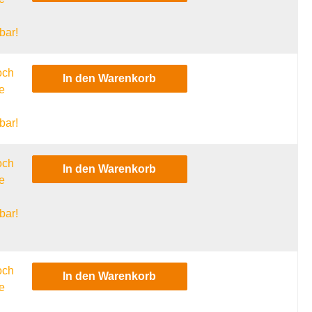
l
bar!
och
In den Warenkorb
e
l
bar!
och
In den Warenkorb
e
l
bar!
och
In den Warenkorb
e
l