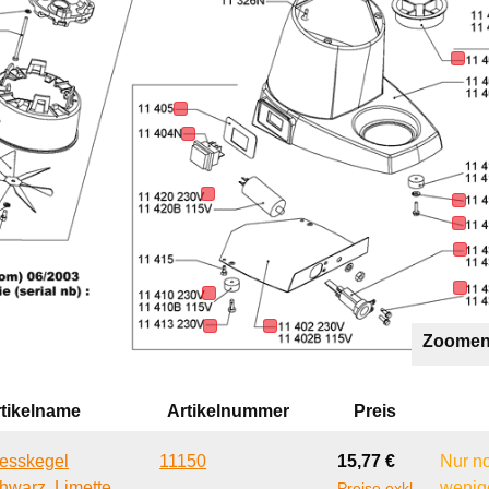
Zoomen
tikelname
Artikelnummer
Preis
Regulärer Preis:
esskegel
11150
15,77 €
Nur n
hwarz, Limette
wenig
Preise exkl.