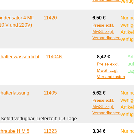
verfüg
Regulärer Preis:
ndensator 4 MF
11420
6,50 €
Nur n
10 V und 220V)
wenig
Preise exkl.
MwSt. zzgl.
Artike
Versandkosten
verfüg
Regulärer Preis:
halter wasserdicht
11404N
8,42 €
Art
au
Preise exkl.
MwSt. zzgl.
La
Versandkosten
Regulärer Preis:
halterfassung
11405
5,62 €
Nur n
wenig
Preise exkl.
MwSt. zzgl.
Artike
Versandkosten
verfüg
Sofort verfügbar, Lieferzeit: 1-3 Tage
Regulärer Preis:
hraube H M 5
11323
3,34 €
Nur n