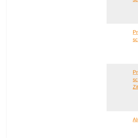
Pr
sc
Pr
sc
Zi
Al