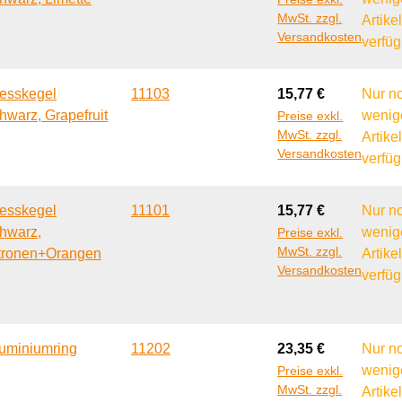
MwSt. zzgl.
Artike
Versandkosten
verfüg
Regulärer Preis:
esskegel
11103
15,77 €
Nur n
hwarz, Grapefruit
wenig
Preise exkl.
MwSt. zzgl.
Artike
Versandkosten
verfüg
Regulärer Preis:
esskegel
11101
15,77 €
Nur n
hwarz,
wenig
Preise exkl.
MwSt. zzgl.
tronen+Orangen
Artike
Versandkosten
verfüg
Regulärer Preis:
uminiumring
11202
23,35 €
Nur n
wenig
Preise exkl.
MwSt. zzgl.
Artike