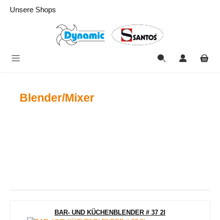
alt springen
Unsere Shops
Blender/Mixer
BAR- UND KÜCHENBLENDER # 37 2I