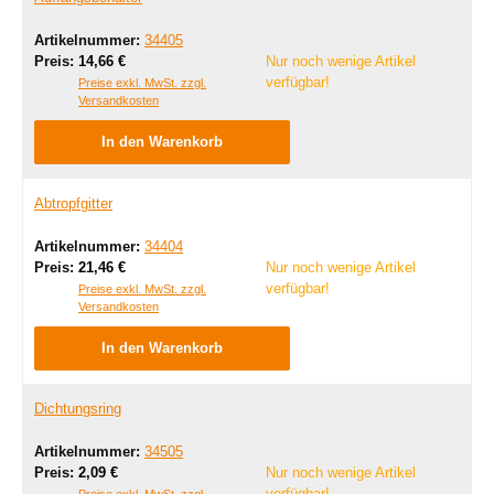
Artikelnummer:
34405
Regulärer Preis:
Preis:
14,66 €
Nur noch wenige Artikel
verfügbar!
Preise exkl. MwSt. zzgl.
Versandkosten
In den Warenkorb
Abtropfgitter
Artikelnummer:
34404
Regulärer Preis:
Preis:
21,46 €
Nur noch wenige Artikel
verfügbar!
Preise exkl. MwSt. zzgl.
Versandkosten
In den Warenkorb
Dichtungsring
Artikelnummer:
34505
Regulärer Preis:
Preis:
2,09 €
Nur noch wenige Artikel
verfügbar!