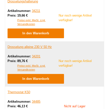
Drosselungshalterung
Artikelnummer:
34211
Regulärer Preis:
Preis:
19,66 €
Nur noch wenige Artikel
verfügbar!
Preise exkl. MwSt. zzgl.
Versandkosten
In den Warenkorb
Drosselung alleine 230 V 50 Hz
Artikelnummer:
34201
Regulärer Preis:
Preis:
89,76 €
Nur noch wenige Artikel
verfügbar!
Preise exkl. MwSt. zzgl.
Versandkosten
In den Warenkorb
Thermostat K50
Artikelnummer:
34485
Regulärer Preis:
Preis:
46,13 €
Nicht auf Lager