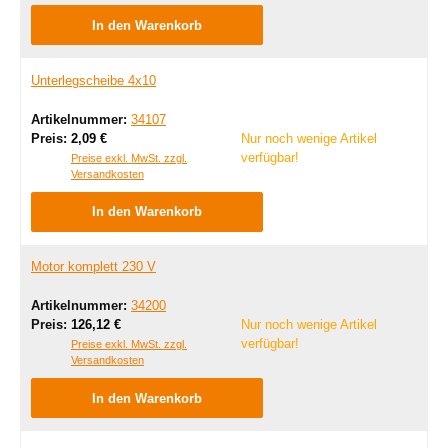
In den Warenkorb
Unterlegscheibe 4x10
Artikelnummer:
34107
Regulärer Preis:
Preis:
2,09 €
Nur noch wenige Artikel
verfügbar!
Preise exkl. MwSt. zzgl.
Versandkosten
In den Warenkorb
Motor komplett 230 V
Artikelnummer:
34200
Regulärer Preis:
Preis:
126,12 €
Nur noch wenige Artikel
verfügbar!
Preise exkl. MwSt. zzgl.
Versandkosten
In den Warenkorb