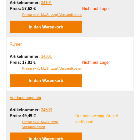
Artikelnummer:
34101
Regulärer Preis:
Preis:
57,62 €
Nicht auf Lager
Preise exkl. MwSt. zzgl. Versandkosten
In den Warenkorb
Rührer
Artikelnummer:
34301
Regulärer Preis:
Preis:
17,81 €
Nicht auf Lager
Preise exkl. MwSt. zzgl. Versandkosten
In den Warenkorb
Verdunstungsrohr
Artikelnummer:
34503
Regulärer Preis:
Preis:
49,49 €
Nur noch wenige Artikel
verfügbar!
Preise exkl. MwSt. zzgl.
Versandkosten
In den Warenkorb