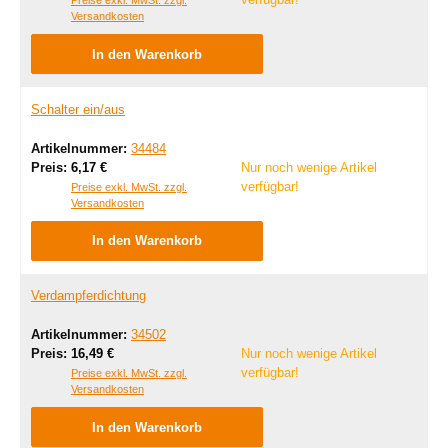
Preise exkl. MwSt. zzgl.
Versandkosten
In den Warenkorb
Schalter ein/aus
Artikelnummer:
34484
Regulärer Preis:
Preis:
6,17 €
Nur noch wenige Artikel
verfügbar!
Preise exkl. MwSt. zzgl.
Versandkosten
In den Warenkorb
Verdampferdichtung
Artikelnummer:
34502
Regulärer Preis:
Preis:
16,49 €
Nur noch wenige Artikel
verfügbar!
Preise exkl. MwSt. zzgl.
Versandkosten
In den Warenkorb