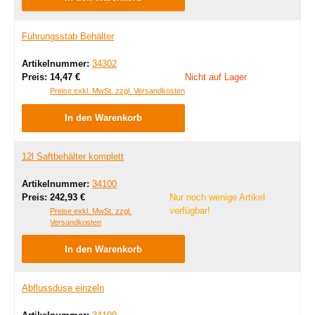
Führungsstab Behälter
Artikelnummer:
34302
Regulärer Preis:
Preis:
14,47 €
Nicht auf Lager
Preise exkl. MwSt. zzgl. Versandkosten
In den Warenkorb
12l Saftbehälter komplett
Artikelnummer:
34100
Regulärer Preis:
Preis:
242,93 €
Nur noch wenige Artikel
verfügbar!
Preise exkl. MwSt. zzgl.
Versandkosten
In den Warenkorb
Abflussdüse einzeln