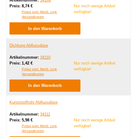
Artikelnummer:
34109
Regulärer Preis:
Preis:
8,74 €
Nur noch wenige Artikel
verfügbar!
Preise exkl. MwSt. zzgl.
Versandkosten
In den Warenkorb
Dichtung Abflussdüse
Artikelnummer:
34110
Regulärer Preis:
Preis:
1,42 €
Nur noch wenige Artikel
verfügbar!
Preise exkl. MwSt. zzgl.
Versandkosten
In den Warenkorb
Kunststoffrohr Abflussdüse
Artikelnummer:
34111
Regulärer Preis:
Preis:
5,98 €
Nur noch wenige Artikel
verfügbar!
Preise exkl. MwSt. zzgl.
Versandkosten