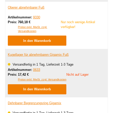
Oberer abnehmbarer Fuß
Artikelnummer:
9330
Regulärer Preis:
Preis:
760,18 €
Nur noch wenige Artikel
verfügbar!
Preise exkl. MwSt. zzgl.
Versandkosten
In den Warenkorb
Kugellager für abnehmbaren Gigamix Fuß
Versandfertig in 1 Tag, Lieferzeit 1-3 Tage
Artikelnummer:
0633
Regulärer Preis:
Preis:
17,42 €
Nicht auf Lager
Preise exkl. MwSt. zzgl. Versandkosten
In den Warenkorb
Dehnbarer Begrenzungsring Gigamix
Versandfertig in 1 Tag, Lieferzeit 1-3 Tage