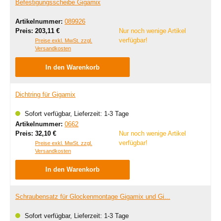
Befestigungsscheibe Gigamix
Artikelnummer:
089926
Regulärer Preis:
Preis:
203,11 €
Nur noch wenige Artikel
verfügbar!
Preise exkl. MwSt. zzgl.
Versandkosten
In den Warenkorb
Dichtring für Gigamix
Sofort verfügbar, Lieferzeit: 1-3 Tage
Artikelnummer:
0662
Regulärer Preis:
Preis:
32,10 €
Nur noch wenige Artikel
verfügbar!
Preise exkl. MwSt. zzgl.
Versandkosten
In den Warenkorb
Schraubensatz für Glockenmontage Gigamix und Gi...
Sofort verfügbar, Lieferzeit: 1-3 Tage