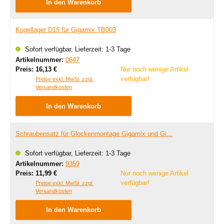
In den Warenkorb
Kugellager D15 für Gigamix TB003
Sofort verfügbar, Lieferzeit: 1-3 Tage
Artikelnummer:
0647
Regulärer Preis:
Preis:
16,13 €
Nur noch wenige Artikel
verfügbar!
Preise exkl. MwSt. zzgl.
Versandkosten
In den Warenkorb
Schraubensatz für Glockenmontage Gigamix und Gi...
Sofort verfügbar, Lieferzeit: 1-3 Tage
Artikelnummer:
9359
Regulärer Preis:
Preis:
11,99 €
Nur noch wenige Artikel
verfügbar!
Preise exkl. MwSt. zzgl.
Versandkosten
In den Warenkorb