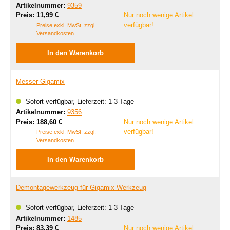
Artikelnummer:
9359
Regulärer Preis:
Preis:
11,99 €
Nur noch wenige Artikel
verfügbar!
Preise exkl. MwSt. zzgl.
Versandkosten
In den Warenkorb
Messer Gigamix
Sofort verfügbar, Lieferzeit: 1-3 Tage
Artikelnummer:
9356
Regulärer Preis:
Preis:
188,60 €
Nur noch wenige Artikel
verfügbar!
Preise exkl. MwSt. zzgl.
Versandkosten
In den Warenkorb
Demontagewerkzeug für Gigamix-Werkzeug
Sofort verfügbar, Lieferzeit: 1-3 Tage
Artikelnummer:
1485
Regulärer Preis:
Preis:
83,39 €
Nur noch wenige Artikel