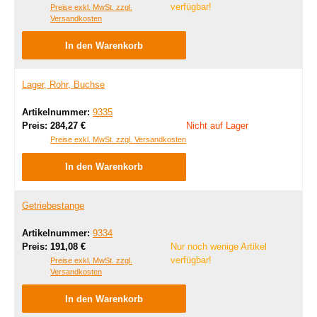
verfügbar!
Preise exkl. MwSt. zzgl.
Versandkosten
In den Warenkorb
Lager, Rohr, Buchse
Artikelnummer:
9335
Regulärer Preis:
Preis:
284,27 €
Nicht auf Lager
Preise exkl. MwSt. zzgl. Versandkosten
In den Warenkorb
Getriebestange
Artikelnummer:
9334
Regulärer Preis:
Preis:
191,08 €
Nur noch wenige Artikel
verfügbar!
Preise exkl. MwSt. zzgl.
Versandkosten
In den Warenkorb