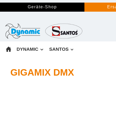
springen
Zur Hauptnavigation springen
Geräte-Shop
Ers
DYNAMIC
SANTOS
GIGAMIX DMX