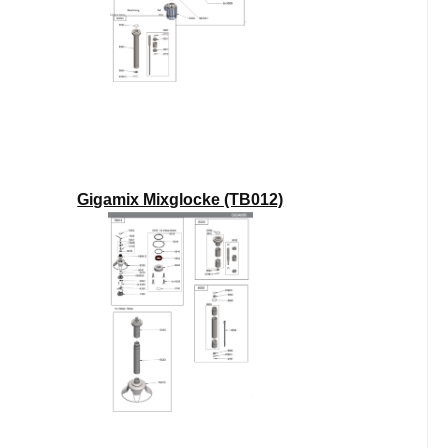
Gigamix Mixglocke (TB012)