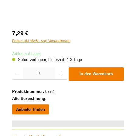
7,29 €
Preise exkl. MwSt. zzgl. Versandkosten
Artikel auf Lager
Sofort verfügbar, Lieferzeit: 1-3 Tage
Produkt Anzahl: Gib den gewünschten Wert ein oder benutze die Schaltflächen um die A
In den Warenkorb
Produktnummer:
0772
Alte Bezeichnung:
Anbieter finden