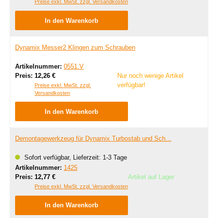
Preise exkl. MwSt. zzgl. Versandkosten
In den Warenkorb
Dynamix Messer2 Klingen zum Schrauben
Artikelnummer:
0551.V
Regulärer Preis:
Preis:
12,26 €
Nur noch wenige Artikel
verfügbar!
Preise exkl. MwSt. zzgl.
Versandkosten
In den Warenkorb
Demontagewerkzeug für Dynamix Turbostab und Sch...
Sofort verfügbar, Lieferzeit: 1-3 Tage
Artikelnummer:
1425
Regulärer Preis:
Preis:
12,77 €
Artikel auf Lager
Preise exkl. MwSt. zzgl. Versandkosten
In den Warenkorb