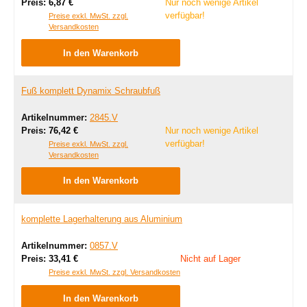
Regulärer Preis:
Preis:
6,87 €
Nur noch wenige Artikel
verfügbar!
Preise exkl. MwSt. zzgl.
Versandkosten
In den Warenkorb
Fuß komplett Dynamix Schraubfuß
Artikelnummer:
2845.V
Regulärer Preis:
Preis:
76,42 €
Nur noch wenige Artikel
verfügbar!
Preise exkl. MwSt. zzgl.
Versandkosten
In den Warenkorb
komplette Lagerhalterung aus Aluminium
Artikelnummer:
0857.V
Regulärer Preis:
Preis:
33,41 €
Nicht auf Lager
Preise exkl. MwSt. zzgl. Versandkosten
In den Warenkorb