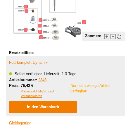
Zoomen:
Ersatzteilliste
Fuß komplett Dynamix
Sofort verfügbar, Lieferzeit: 1-3 Tage
Artikelnummer:
2845
Regulärer Preis:
Preis:
76,42 €
Nur noch wenige Artikel
verfügbar!
Preise exkl. MwSt. zzgl.
Versandkosten
In den Warenkorb
Gleitlagerring