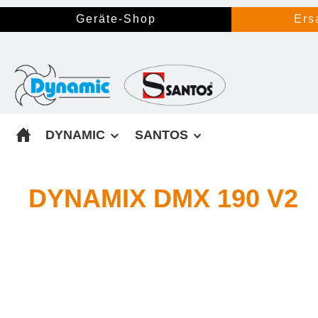
springen
Zur Hauptnavigation springen
Geräte-Shop
Ers
DYNAMIC
SANTOS
DYNAMIX DMX 190 V2