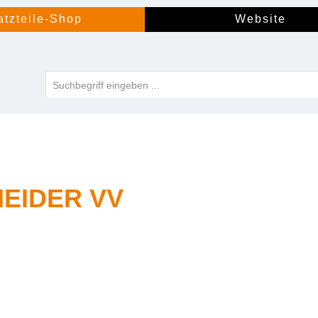
atzteile-Shop
Website
EIDER VV