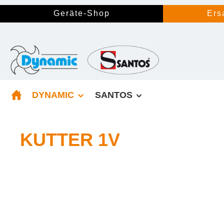
springen
Zur Hauptnavigation springen
Geräte-Shop
Ers
DYNAMIC
SANTOS
KUTTER 1V