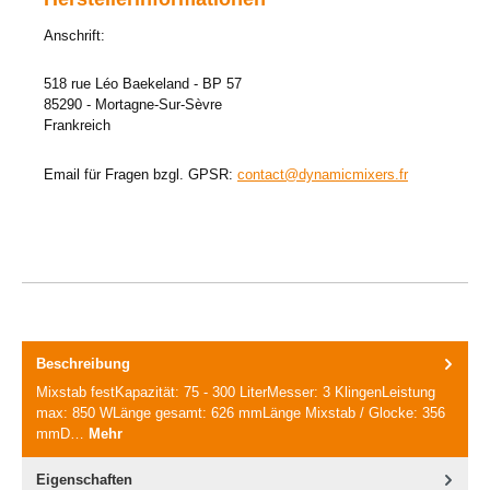
Anschrift:
518 rue Léo Baekeland - BP 57
85290 - Mortagne-Sur-Sèvre
Frankreich
Email für Fragen bzgl. GPSR:
contact@dynamicmixers.fr
Beschreibung
Mixstab festKapazität: 75 - 300 LiterMesser: 3 KlingenLeistung
max: 850 WLänge gesamt: 626 mmLänge Mixstab / Glocke: 356
mmD…
Mehr
Eigenschaften