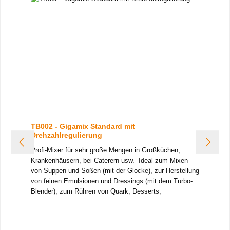
TB002 - Gigamix Standard mit
Drehzahlregulierung
Profi-Mixer für sehr große Mengen in Großküchen,
Krankenhäusern, bei Caterern usw. Ideal zum Mixen
von Suppen und Soßen (mit der Glocke), zur Herstellung
von feinen Emulsionen und Dressings (mit dem Turbo-
Blender), zum Rühren von Quark, Desserts,
Flockenpüree (mit dem Rührbesen) und zur Zubereitung
von frischem Kartoffel- und Gemüsepüree (mit dem
Pürierwerkzeug).