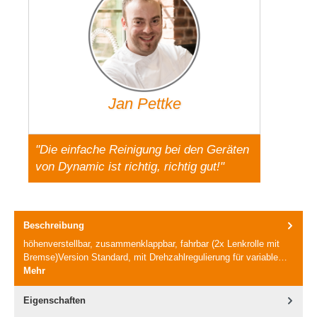
Jan Pettke
"Die einfache Reinigung bei den Geräten
von Dynamic ist richtig, richtig gut!"
Beschreibung
höhenverstellbar, zusammenklappbar, fahrbar (2x Lenkrolle mit
Bremse)Version Standard, mit Drehzahlregulierung für variable…
Mehr
Eigenschaften