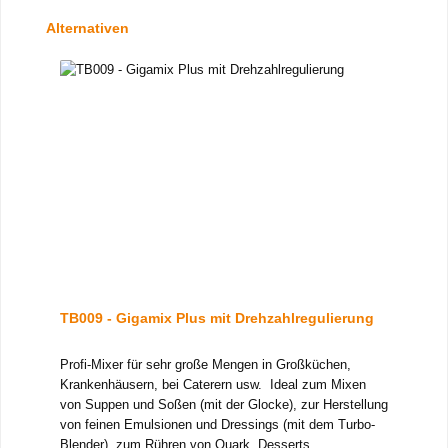
Produktgalerie überspringen
Alternativen
TB009 - Gigamix Plus mit Drehzahlregulierung
Profi-Mixer für sehr große Mengen in Großküchen,
Krankenhäusern, bei Caterern usw. Ideal zum Mixen
von Suppen und Soßen (mit der Glocke), zur Herstellung
von feinen Emulsionen und Dressings (mit dem Turbo-
Blender), zum Rühren von Quark, Desserts,