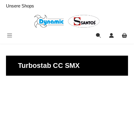
alt springen
Unsere Shops
Turbostab CC SMX
Bildergalerie überspringen