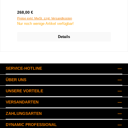
Regulärer Preis:
268,00 €
Preise exkl. MwSt. zzgl. Versandkosten
Nur noch wenige Artikel verfügbar!
Details
SERVICE-HOTLINE
ÜBER UNS
UNSERE VORTEILE
VERSANDARTEN
ZAHLUNGSARTEN
DYNAMIC PROFESSIONAL