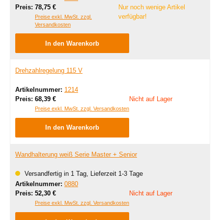
Regulärer Preis:
Preis:
78,75 €
Nur noch wenige Artikel
verfügbar!
Preise exkl. MwSt. zzgl.
Versandkosten
In den Warenkorb
Drehzahlregelung 115 V
Artikelnummer:
1214
Regulärer Preis:
Preis:
68,39 €
Nicht auf Lager
Preise exkl. MwSt. zzgl. Versandkosten
In den Warenkorb
Wandhalterung weiß Serie Master + Senior
Versandfertig in 1 Tag, Lieferzeit 1-3 Tage
Artikelnummer:
0880
Regulärer Preis:
Preis:
52,30 €
Nicht auf Lager
Preise exkl. MwSt. zzgl. Versandkosten