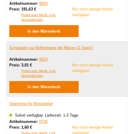
Artikelnummer:
9820
Regulärer Preis:
Preis:
191,63 €
Nur noch wenige Artikel
verfügbar!
Preise exkl. MwSt. zzgl.
Versandkosten
In den Warenkorb
Schrauben zur Befestigung der Masse (2 Stück)
Artikelnummer:
9023
Regulärer Preis:
Preis:
3,01 €
Nur noch wenige Artikel
verfügbar!
Preise exkl. MwSt. zzgl.
Versandkosten
In den Warenkorb
Spannring für Motoranker
Sofort verfügbar, Lieferzeit: 1-3 Tage
Artikelnummer:
0726
Regulärer Preis:
Preis:
1,60 €
Nur noch wenige Artikel
verfügbar!
Preise exkl. MwSt. zzgl.