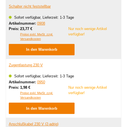
Schalter nicht feststellbar
Sofort verfügbar, Lieferzeit: 1-3 Tage
Artikelnummer:
0908
Regulärer Preis:
Preis:
23,77 €
Nur noch wenige Artikel
verfügbar!
Preise exkl. MwSt. zzgl.
Versandkosten
In den Warenkorb
Zugentlastung 230 V
Sofort verfügbar, Lieferzeit: 1-3 Tage
Artikelnummer:
0950
Regulärer Preis:
Preis:
1,98 €
Nur noch wenige Artikel
verfügbar!
Preise exkl. MwSt. zzgl.
Versandkosten
In den Warenkorb
Anschlußkabel 230 V (2-adrig)