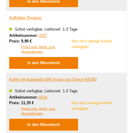
In den Warenkorb
Aufkleber Dynamic
Sofort verfügbar, Lieferzeit: 1-3 Tage
Artikelnummer:
1027
Regulärer Preis:
Preis:
9,90 €
Nur noch wenige Artikel
verfügbar!
Preise exkl. MwSt. zzgl.
Versandkosten
In den Warenkorb
Kohle mit Kappenfür BM Senior und Senior MX300
Sofort verfügbar, Lieferzeit: 1-3 Tage
Artikelnummer:
0514
Regulärer Preis:
Preis:
11,35 €
Nur noch wenige Artikel
verfügbar!
Preise exkl. MwSt. zzgl.
Versandkosten
In den Warenkorb