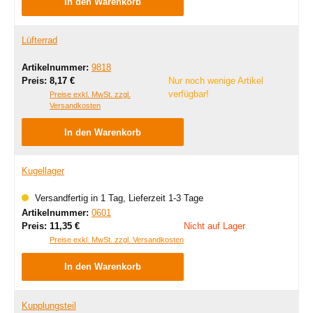
In den Warenkorb
Lüfterrad
Artikelnummer:
9818
Regulärer Preis:
Preis:
8,17 €
Nur noch wenige Artikel
verfügbar!
Preise exkl. MwSt. zzgl.
Versandkosten
In den Warenkorb
Kugellager
Versandfertig in 1 Tag, Lieferzeit 1-3 Tage
Artikelnummer:
0601
Regulärer Preis:
Preis:
11,35 €
Nicht auf Lager
Preise exkl. MwSt. zzgl. Versandkosten
In den Warenkorb
Kupplungsteil