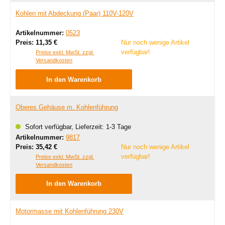
Kohlen mit Abdeckung (Paar) 110V-120V
Artikelnummer:
0523
Regulärer Preis:
Preis:
11,35 €
Nur noch wenige Artikel
verfügbar!
Preise exkl. MwSt. zzgl.
Versandkosten
In den Warenkorb
Oberes Gehäuse m. Kohlenführung
Sofort verfügbar, Lieferzeit: 1-3 Tage
Artikelnummer:
9817
Regulärer Preis:
Preis:
35,42 €
Nur noch wenige Artikel
verfügbar!
Preise exkl. MwSt. zzgl.
Versandkosten
In den Warenkorb
Motormasse mit Kohlenführung 230V