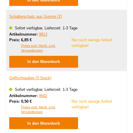
In den Warenkorb
Schalterschutz aus Gummi (2)
Sofort verfügbar, Lieferzeit: 1-3 Tage
Artikelnummer:
9813
Regulärer Preis:
Preis:
6,85 €
Nur noch wenige Artikel
verfügbar!
Preise exkl. MwSt. zzgl.
Versandkosten
In den Warenkorb
Griffschrauben (3 Stück)
Sofort verfügbar, Lieferzeit: 1-3 Tage
Artikelnummer:
9502
Regulärer Preis:
Preis:
0,50 €
Nur noch wenige Artikel
verfügbar!
Preise exkl. MwSt. zzgl.
Versandkosten
In den Warenkorb