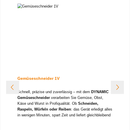
Gemüseschneider 1V
Schnell, präzise und zuverlässig – mit dem
DYNAMIC
Gemüseschneider
verarbeiten Sie Gemüse, Obst,
Käse und Wurst in Profiqualität. Ob
Schneiden,
Raspeln, Würfeln oder Reiben
: das Gerät erledigt alles
in wenigen Minuten, spart Zeit und liefert gleichbleibend
perfekte Ergebnisse. Robust, hygienisch und einfach zu
bedienen – ein Gerät, auf das Sie sich in jeder Küche