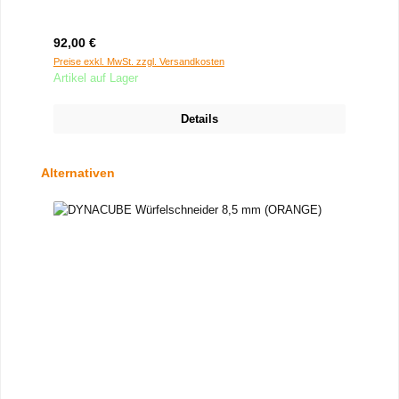
Regulärer Preis:
92,00 €
Preise exkl. MwSt. zzgl. Versandkosten
Artikel auf Lager
Details
Produktgalerie überspringen
Alternativen