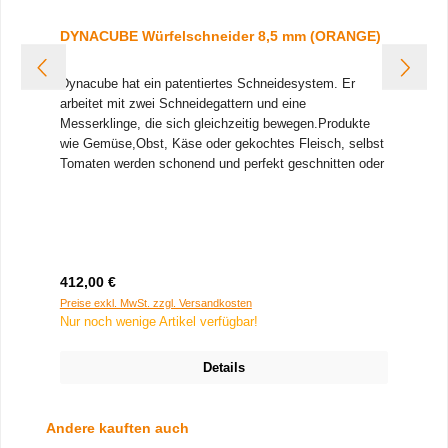
DYNACUBE Würfelschneider 8,5 mm (ORANGE)
Dynacube hat ein patentiertes Schneidesystem. Er
arbeitet mit zwei Schneidegattern und eine
Messerklinge, die sich gleichzeitig bewegen.
Produkte
wie Gemüse,Obst, Käse oder gekochtes Fleisch, selbst
Tomaten werden schonend und perfekt geschnitten oder
gewürfelt.
Der Dynacube ermöglicht verschiedene
Schnittmöglichkeiten:
• 1) Würfel mit Schneidegattern
und Messer
• 2) Sticks (Pommes Frites) mit den
Schneidegattern ohne Messer
• 3) Scheiben mit dem
oberen Gitter
Der Dynacube wird mit zwei
Regulärer Preis:
412,00 €
Befestigungssystemen geliefert:
• Saugfüße für den
gelegentlichen Einsatz
• Füße zum Anschrauben für
Preise exkl. MwSt. zzgl. Versandkosten
Nur noch wenige Artikel verfügbar!
starke Beanspruchung
verschiedene Gittergrößen
wählbar:
NEU: Gitter 5,5x5,5 mm
Gitter 7x7 mm
Gitter 8,5x8,5
Details
mm
Gitter 10x10 mm
Gitter 14x14 mm
Gitter 17x17 mm
Produktgalerie überspringen
Andere kauften auch