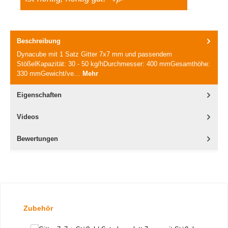
Beschreibung
Dynacube mit 1 Satz Gitter 7x7 mm und passendem
StößelKapazität: 30 - 50 kg/hDurchmesser: 400 mmGesamthöhe:
330 mmGewicht/ve…
Mehr
Eigenschaften
Videos
Bewertungen
Produktgalerie überspringen
Zubehör