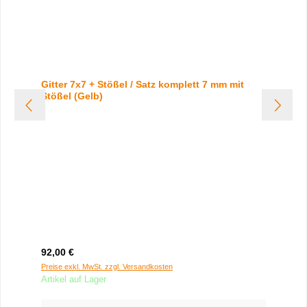
Gitter 7x7 + Stößel / Satz komplett 7 mm mit
Stößel (Gelb)
Regulärer Preis:
92,00 €
Preise exkl. MwSt. zzgl. Versandkosten
Artikel auf Lager