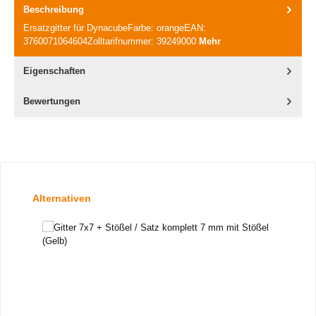
Beschreibung
Ersatzgitter für DynacubeFarbe: orangeEAN:
3760071064604Zolltarifnummer: 39249000
Mehr
Eigenschaften
Bewertungen
Produktgalerie überspringen
Alternativen