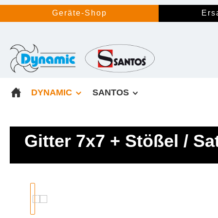
springen
Zur Hauptnavigation springen
Geräte-Shop
Ers
DYNAMIC
SANTOS
Gitter 7x7 + Stößel / S
Bildergalerie überspringen