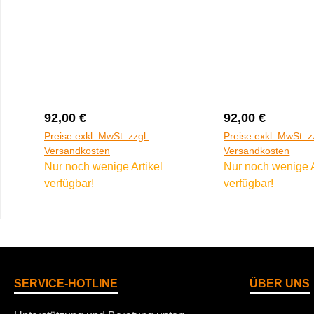
Regulärer Preis:
Regulärer Preis
92,00 €
92,00 €
Preise exkl. MwSt. zzgl.
Preise exkl. MwSt. z
Versandkosten
Versandkosten
Nur noch wenige Artikel
Nur noch wenige A
verfügbar!
verfügbar!
SERVICE-HOTLINE
ÜBER UNS