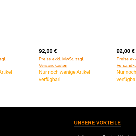
:
Regulärer Preis:
Regulär
92,00 €
92,00 €
zgl.
Preise exkl. MwSt. zzgl.
Preise exk
Versandkosten
Versandk
rtikel
Nur noch wenige Artikel
Nur noch
verfügbar!
verfügba
UNSERE VORTEILE