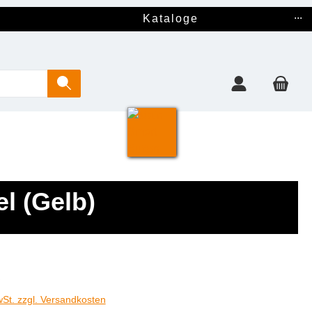
...
Kataloge
el (Gelb)
€
wSt. zzgl. Versandkosten