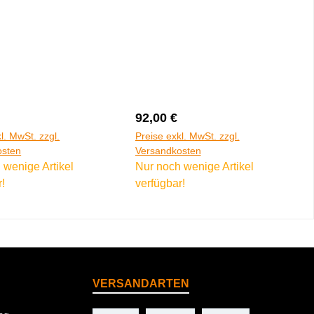
er Preis:
Regulärer Preis:
92,00 €
l. MwSt. zzgl.
Preise exkl. MwSt. zzgl.
osten
Versandkosten
 wenige Artikel
Nur noch wenige Artikel
r!
verfügbar!
VERSANDARTEN