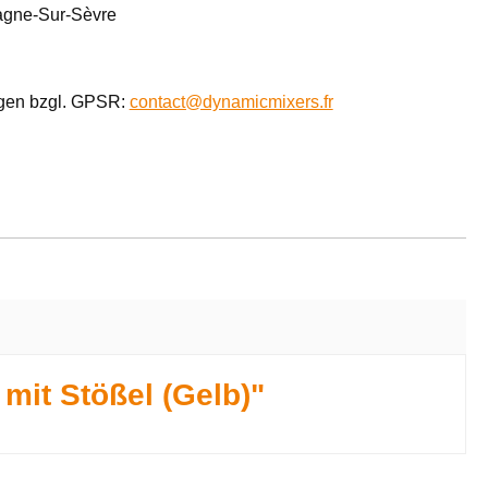
agne-Sur-Sèvre
agen bzgl. GPSR:
contact@dynamicmixers.fr
mit Stößel (Gelb)"