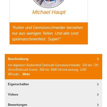
Michael Haupt
"Kutter und Gemüseschneider bestehen
nur aus wenigen Teilen. Und alle sind
spülmaschinenfest. Super!"
Beschreibung
mit digitalem Bedienfeld Drehzahl Gemüseschneider: 320 bis 720
U/minDrehzahl Kutter: 350 bis 3500 U/minLeistung: 1100
WFunkt…
Mehr
Eigenschaften
Videos
Bewertungen