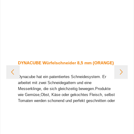
DYNACUBE Würfelschneider 8,5 mm (ORANGE)
Dynacube hat ein patentiertes Schneidesystem. Er
arbeitet mit zwei Schneidegattern und eine
Messerklinge, die sich gleichzeitig bewegen.
Produkte
wie Gemüse,Obst, Käse oder gekochtes Fleisch, selbst
Tomaten werden schonend und perfekt geschnitten oder
gewürfelt.
Der Dynacube ermöglicht verschiedene
Schnittmöglichkeiten:
• 1) Würfel mit Schneidegattern
und Messer
• 2) Sticks (Pommes Frites) mit den
Schneidegattern ohne Messer
• 3) Scheiben mit dem
oberen Gitter
Der Dynacube wird mit zwei