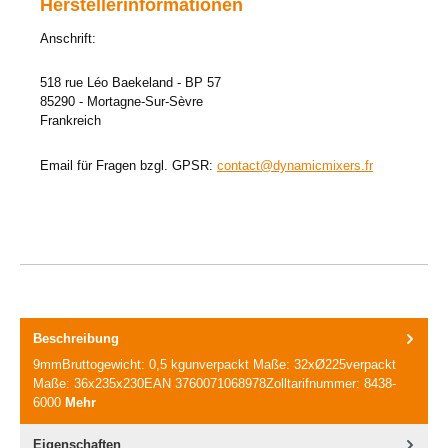
Herstellerinformationen
Anschrift:
518 rue Léo Baekeland - BP 57
85290 - Mortagne-Sur-Sèvre
Frankreich
Email für Fragen bzgl. GPSR:
contact@dynamicmixers.fr
Beschreibung
9mmBruttogewicht: 0,5 kgunverpackt Maße: 32xØ225verpackt
Maße: 36x235x230EAN 3760071068978Zolltarifnummer: 8438-
6000
Mehr
Eigenschaften