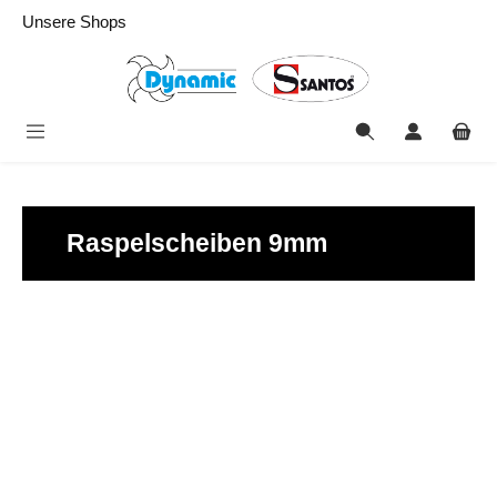
alt springen
Unsere Shops
Raspelscheiben 9mm
Bildergalerie überspringen