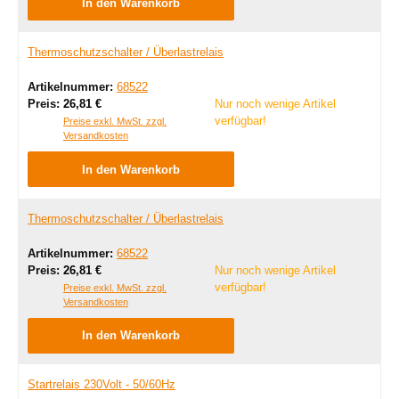
In den Warenkorb
Thermoschutzschalter / Überlastrelais
Artikelnummer:
68522
Regulärer Preis:
Preis:
26,81 €
Nur noch wenige Artikel
verfügbar!
Preise exkl. MwSt. zzgl.
Versandkosten
In den Warenkorb
Thermoschutzschalter / Überlastrelais
Artikelnummer:
68522
Regulärer Preis:
Preis:
26,81 €
Nur noch wenige Artikel
verfügbar!
Preise exkl. MwSt. zzgl.
Versandkosten
In den Warenkorb
Startrelais 230Volt - 50/60Hz