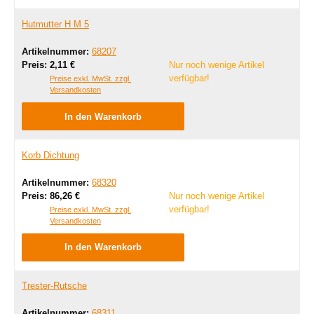
Hutmutter H M 5
Artikelnummer:
68207
Regulärer Preis:
Preis:
2,11 €
Nur noch wenige Artikel
verfügbar!
Preise exkl. MwSt. zzgl.
Versandkosten
In den Warenkorb
Korb Dichtung
Artikelnummer:
68320
Regulärer Preis:
Preis:
86,26 €
Nur noch wenige Artikel
verfügbar!
Preise exkl. MwSt. zzgl.
Versandkosten
In den Warenkorb
Trester-Rutsche
Artikelnummer:
68311