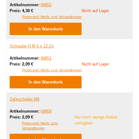
Artikelnummer:
68852
Regulärer Preis:
Preis:
4,30 €
Nicht auf Lager
Preise exkl. MwSt. zzgl. Versandkosten
In den Warenkorb
Schraube H M 6 x 12 Zn
Artikelnummer:
68851
Regulärer Preis:
Preis:
2,09 €
Nicht auf Lager
Preise exkl. MwSt. zzgl. Versandkosten
In den Warenkorb
Zahnscheibe M6
Artikelnummer:
68858
Regulärer Preis:
Preis:
2,09 €
Nur noch wenige Artikel
verfügbar!
Preise exkl. MwSt. zzgl.
Versandkosten