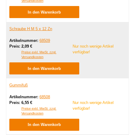
Versandkosten
In den Warenkorb
Schraube H M 5 x 12 Zn
Artikelnummer:
68509
Regulärer Preis:
Preis:
2,09 €
Nur noch wenige Artikel
verfügbar!
Preise exkl. MwSt. zzgl.
Versandkosten
In den Warenkorb
Gummifuß
Artikelnummer:
68508
Regulärer Preis:
Preis:
6,55 €
Nur noch wenige Artikel
verfügbar!
Preise exkl. MwSt. zzgl.
Versandkosten
In den Warenkorb