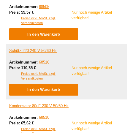
Artikelnummer:
68505
Regulärer Preis:
Preis:
59,57 €
Nur noch wenige Artikel
verfügbar!
Preise exkl. MwSt. zzgl.
Versandkosten
In den Warenkorb
Schütz 220-240 V 50/60 Hz
Artikelnummer:
68516
Regulärer Preis:
Preis:
110,35 €
Nur noch wenige Artikel
verfügbar!
Preise exkl. MwSt. zzgl.
Versandkosten
In den Warenkorb
Kondensator 80µF 230 V 50/60 Hz
Artikelnummer:
68510
Regulärer Preis:
Preis:
65,62 €
Nur noch wenige Artikel
verfügbar!
Preise exkl. MwSt. zzgl.