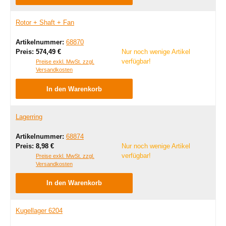
Rotor + Shaft + Fan
Artikelnummer:
68870
Regulärer Preis:
Preis:
574,49 €
Nur noch wenige Artikel
verfügbar!
Preise exkl. MwSt. zzgl.
Versandkosten
In den Warenkorb
Lagerring
Artikelnummer:
68874
Regulärer Preis:
Preis:
8,98 €
Nur noch wenige Artikel
verfügbar!
Preise exkl. MwSt. zzgl.
Versandkosten
In den Warenkorb
Kugellager 6204