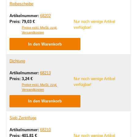
Reibescheibe
Artikelnummer:
68202
Regulärer Preis:
Preis:
79,03 €
Nur noch wenige Artikel
verfügbar!
Preise exkl. MwSt. zzgl.
Versandkosten
In den Warenkorb
Dichtung
Artikelnummer:
68213
Regulärer Preis:
Preis:
3,24 €
Nur noch wenige Artikel
verfügbar!
Preise exkl. MwSt. zzgl.
Versandkosten
In den Warenkorb
Sieb Zentrifuge
Artikelnummer:
68210
Regulärer Preis:
Preis:
401,81 €
Nur noch wenige Artikel