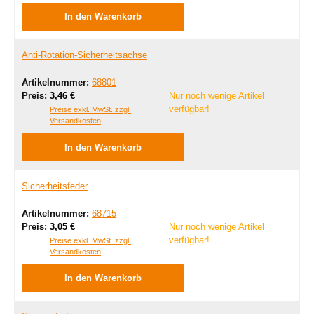
In den Warenkorb
Anti-Rotation-Sicherheitsachse
Artikelnummer:
68801
Regulärer Preis:
Preis:
3,46 €
Nur noch wenige Artikel
verfügbar!
Preise exkl. MwSt. zzgl.
Versandkosten
In den Warenkorb
Sicherheitsfeder
Artikelnummer:
68715
Regulärer Preis:
Preis:
3,05 €
Nur noch wenige Artikel
verfügbar!
Preise exkl. MwSt. zzgl.
Versandkosten
In den Warenkorb