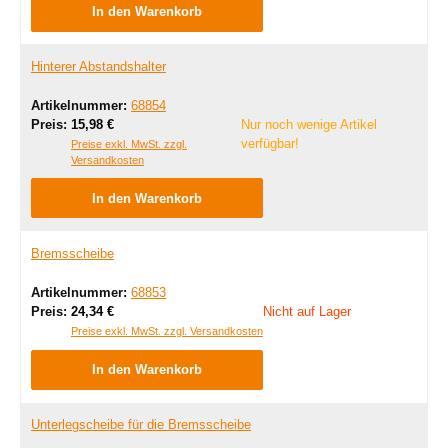
In den Warenkorb
Hinterer Abstandshalter
Artikelnummer:
68854
Regulärer Preis:
Preis:
15,98 €
Nur noch wenige Artikel
verfügbar!
Preise exkl. MwSt. zzgl.
Versandkosten
In den Warenkorb
Bremsscheibe
Artikelnummer:
68853
Regulärer Preis:
Preis:
24,34 €
Nicht auf Lager
Preise exkl. MwSt. zzgl. Versandkosten
In den Warenkorb
Unterlegscheibe für die Bremsscheibe