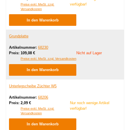
verfügbar!
Preise exkl. MwSt. zzgl.
Versandkosten
In den Warenkorb
Grundplatte
Artikelnummer:
68230
Regulärer Preis:
Preis:
109,08 €
Nicht auf Lager
Preise exkl. MwSt. zzgl. Versandkosten
In den Warenkorb
Unterlegscheibe Züchter W5
Artikelnummer:
68206
Regulärer Preis:
Preis:
2,09 €
Nur noch wenige Artikel
verfügbar!
Preise exkl. MwSt. zzgl.
Versandkosten
In den Warenkorb