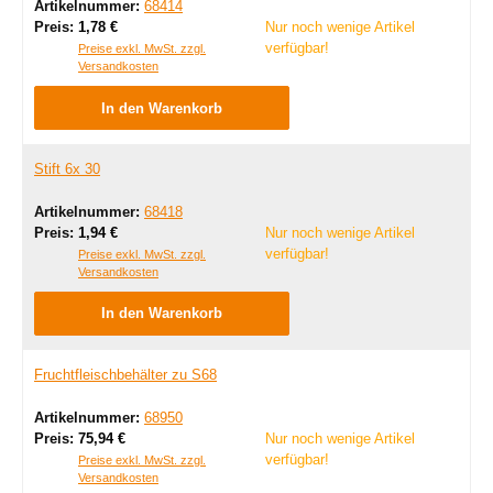
Artikelnummer:
68414
Regulärer Preis:
Preis:
1,78 €
Nur noch wenige Artikel
verfügbar!
Preise exkl. MwSt. zzgl.
Versandkosten
In den Warenkorb
Stift 6x 30
Artikelnummer:
68418
Regulärer Preis:
Preis:
1,94 €
Nur noch wenige Artikel
verfügbar!
Preise exkl. MwSt. zzgl.
Versandkosten
In den Warenkorb
Fruchtfleischbehälter zu S68
Artikelnummer:
68950
Regulärer Preis:
Preis:
75,94 €
Nur noch wenige Artikel
verfügbar!
Preise exkl. MwSt. zzgl.
Versandkosten