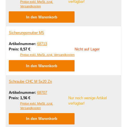
verfügbar!
Preise exkl. MwSt. zzgl.
Versandkosten
In den Warenkorb
Sicherungsmutter M5
Artikelnummer:
68713
Regulärer Preis:
Preis:
0,57 €
Nicht auf Lager
Preise exkl. MwSt. zzgl. Versandkosten
In den Warenkorb
Schraube CHC M 5x20 Zn
Artikelnummer:
68707
Regulärer Preis:
Preis:
1,56 €
Nur noch wenige Artikel
verfügbar!
Preise exkl. MwSt. zzgl.
Versandkosten
In den Warenkorb