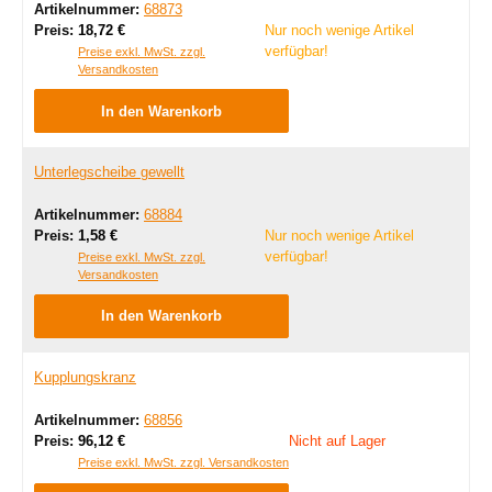
Artikelnummer:
68873
Regulärer Preis:
Preis:
18,72 €
Nur noch wenige Artikel
verfügbar!
Preise exkl. MwSt. zzgl.
Versandkosten
In den Warenkorb
Unterlegscheibe gewellt
Artikelnummer:
68884
Regulärer Preis:
Preis:
1,58 €
Nur noch wenige Artikel
verfügbar!
Preise exkl. MwSt. zzgl.
Versandkosten
In den Warenkorb
Kupplungskranz
Artikelnummer:
68856
Regulärer Preis:
Preis:
96,12 €
Nicht auf Lager
Preise exkl. MwSt. zzgl. Versandkosten