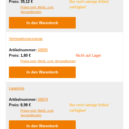
Regulärer Preis:
Preis:
39,12 €
Nur noch wenige Artikel
verfügbar!
Preise exkl. MwSt. zzgl.
Versandkosten
In den Warenkorb
Verriegelungsstange
Artikelnummer:
68895
Regulärer Preis:
Preis:
1,80 €
Nicht auf Lager
Preise exkl. MwSt. zzgl. Versandkosten
In den Warenkorb
Lagerring
Artikelnummer:
68874
Regulärer Preis:
Preis:
8,98 €
Nur noch wenige Artikel
verfügbar!
Preise exkl. MwSt. zzgl.
Versandkosten
In den Warenkorb