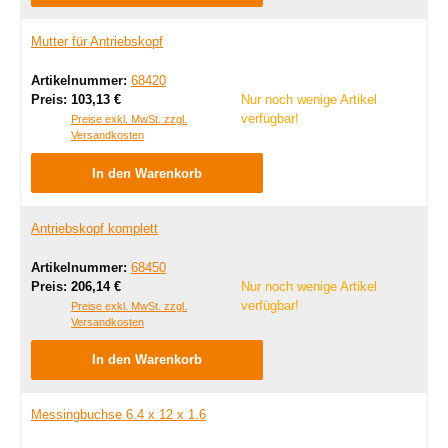
Mutter für Antriebskopf
Artikelnummer:
68420
Regulärer Preis:
Preis:
103,13 €
Nur noch wenige Artikel
verfügbar!
Preise exkl. MwSt. zzgl.
Versandkosten
In den Warenkorb
Antriebskopf komplett
Artikelnummer:
68450
Regulärer Preis:
Preis:
206,14 €
Nur noch wenige Artikel
verfügbar!
Preise exkl. MwSt. zzgl.
Versandkosten
In den Warenkorb
Messingbuchse 6.4 x 12 x 1.6