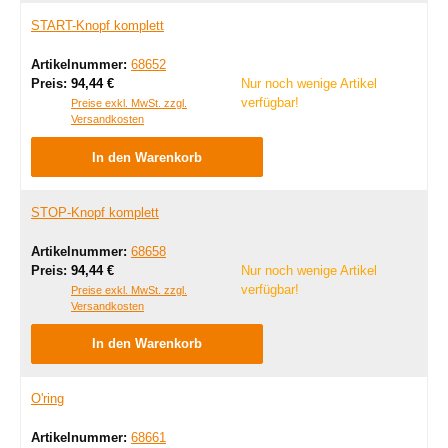
START-Knopf komplett
Artikelnummer:
68652
Regulärer Preis:
Preis:
94,44 €
Nur noch wenige Artikel
verfügbar!
Preise exkl. MwSt. zzgl.
Versandkosten
In den Warenkorb
STOP-Knopf komplett
Artikelnummer:
68658
Regulärer Preis:
Preis:
94,44 €
Nur noch wenige Artikel
verfügbar!
Preise exkl. MwSt. zzgl.
Versandkosten
In den Warenkorb
O'ring
Artikelnummer:
68661