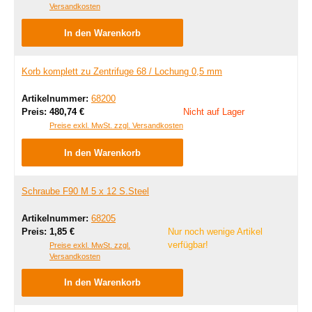
Versandkosten
In den Warenkorb
Korb komplett zu Zentrifuge 68 / Lochung 0,5 mm
Artikelnummer:
68200
Regulärer Preis:
Preis:
480,74 €
Nicht auf Lager
Preise exkl. MwSt. zzgl. Versandkosten
In den Warenkorb
Schraube F90 M 5 x 12 S.Steel
Artikelnummer:
68205
Regulärer Preis:
Preis:
1,85 €
Nur noch wenige Artikel
verfügbar!
Preise exkl. MwSt. zzgl.
Versandkosten
In den Warenkorb