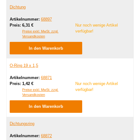
Dichtung
Artikelnummer:
68897
Regulärer Preis:
Preis:
6,31 €
Nur noch wenige Artikel
verfügbar!
Preise exkl. MwSt. zzgl.
Versandkosten
In den Warenkorb
O-Ring 19 x 1,5
Artikelnummer:
68871
Regulärer Preis:
Preis:
1,42 €
Nur noch wenige Artikel
verfügbar!
Preise exkl. MwSt. zzgl.
Versandkosten
In den Warenkorb
Dichtungsring
Artikelnummer:
68872