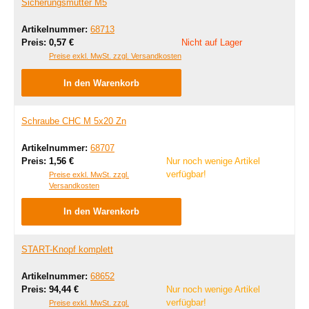
Sicherungsmutter M5
Artikelnummer:
68713
Regulärer Preis:
Preis:
0,57 €
Nicht auf Lager
Preise exkl. MwSt. zzgl. Versandkosten
In den Warenkorb
Schraube CHC M 5x20 Zn
Artikelnummer:
68707
Regulärer Preis:
Preis:
1,56 €
Nur noch wenige Artikel
verfügbar!
Preise exkl. MwSt. zzgl.
Versandkosten
In den Warenkorb
START-Knopf komplett
Artikelnummer:
68652
Regulärer Preis:
Preis:
94,44 €
Nur noch wenige Artikel
verfügbar!
Preise exkl. MwSt. zzgl.