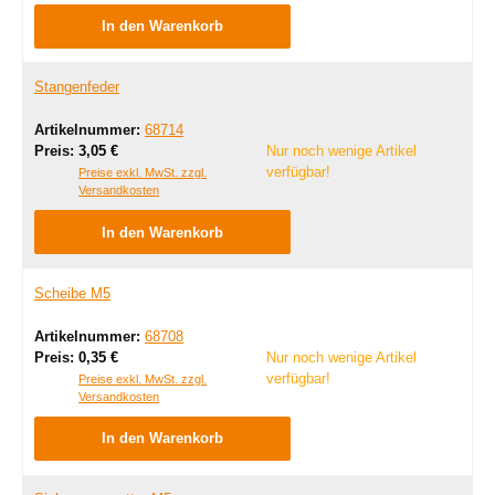
In den Warenkorb
Stangenfeder
Artikelnummer:
68714
Regulärer Preis:
Preis:
3,05 €
Nur noch wenige Artikel
verfügbar!
Preise exkl. MwSt. zzgl.
Versandkosten
In den Warenkorb
Scheibe M5
Artikelnummer:
68708
Regulärer Preis:
Preis:
0,35 €
Nur noch wenige Artikel
verfügbar!
Preise exkl. MwSt. zzgl.
Versandkosten
In den Warenkorb