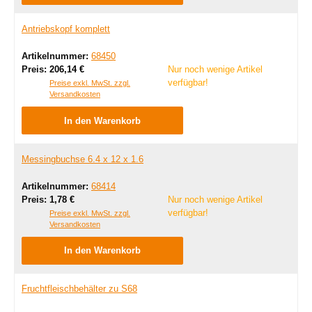
Antriebskopf komplett
Artikelnummer:
68450
Regulärer Preis:
Preis:
206,14 €
Nur noch wenige Artikel
verfügbar!
Preise exkl. MwSt. zzgl.
Versandkosten
In den Warenkorb
Messingbuchse 6.4 x 12 x 1.6
Artikelnummer:
68414
Regulärer Preis:
Preis:
1,78 €
Nur noch wenige Artikel
verfügbar!
Preise exkl. MwSt. zzgl.
Versandkosten
In den Warenkorb
Fruchtfleischbehälter zu S68