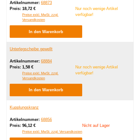
Artikelnummer:
68873
Regulärer Preis:
Preis:
18,72 €
Nur noch wenige Artikel
verfügbar!
Preise exkl. MwSt. zzgl.
Versandkosten
In den Warenkorb
Unterlegscheibe gewellt
Artikelnummer:
68884
Regulärer Preis:
Preis:
1,58 €
Nur noch wenige Artikel
verfügbar!
Preise exkl. MwSt. zzgl.
Versandkosten
In den Warenkorb
Kupplungskranz
Artikelnummer:
68856
Regulärer Preis:
Preis:
96,12 €
Nicht auf Lager
Preise exkl. MwSt. zzgl. Versandkosten