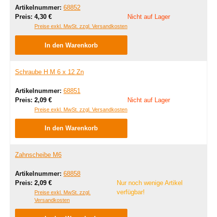
Artikelnummer:
68852
Regulärer Preis:
Preis:
4,30 €
Nicht auf Lager
Preise exkl. MwSt. zzgl. Versandkosten
In den Warenkorb
Schraube H M 6 x 12 Zn
Artikelnummer:
68851
Regulärer Preis:
Preis:
2,09 €
Nicht auf Lager
Preise exkl. MwSt. zzgl. Versandkosten
In den Warenkorb
Zahnscheibe M6
Artikelnummer:
68858
Regulärer Preis:
Preis:
2,09 €
Nur noch wenige Artikel
verfügbar!
Preise exkl. MwSt. zzgl.
Versandkosten