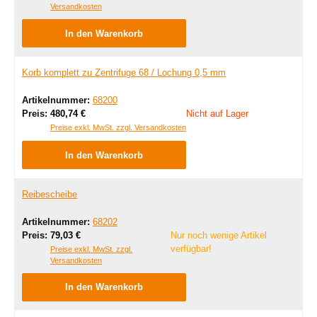
Versandkosten
In den Warenkorb
Korb komplett zu Zentrifuge 68 / Lochung 0,5 mm
Artikelnummer:
68200
Regulärer Preis:
Preis:
480,74 €
Nicht auf Lager
Preise exkl. MwSt. zzgl. Versandkosten
In den Warenkorb
Reibescheibe
Artikelnummer:
68202
Regulärer Preis:
Preis:
79,03 €
Nur noch wenige Artikel
verfügbar!
Preise exkl. MwSt. zzgl.
Versandkosten
In den Warenkorb