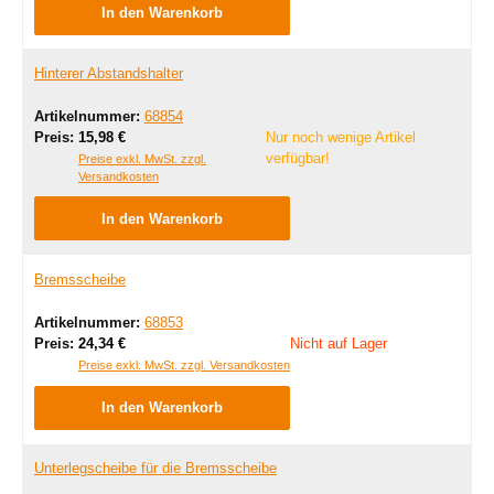
In den Warenkorb
Hinterer Abstandshalter
Artikelnummer:
68854
Regulärer Preis:
Preis:
15,98 €
Nur noch wenige Artikel
verfügbar!
Preise exkl. MwSt. zzgl.
Versandkosten
In den Warenkorb
Bremsscheibe
Artikelnummer:
68853
Regulärer Preis:
Preis:
24,34 €
Nicht auf Lager
Preise exkl. MwSt. zzgl. Versandkosten
In den Warenkorb
Unterlegscheibe für die Bremsscheibe