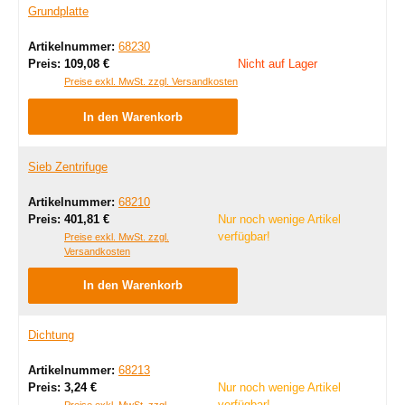
Grundplatte
Artikelnummer:
68230
Regulärer Preis:
Preis:
109,08 €
Nicht auf Lager
Preise exkl. MwSt. zzgl. Versandkosten
In den Warenkorb
Sieb Zentrifuge
Artikelnummer:
68210
Regulärer Preis:
Preis:
401,81 €
Nur noch wenige Artikel
verfügbar!
Preise exkl. MwSt. zzgl.
Versandkosten
In den Warenkorb
Dichtung
Artikelnummer:
68213
Regulärer Preis:
Preis:
3,24 €
Nur noch wenige Artikel
verfügbar!