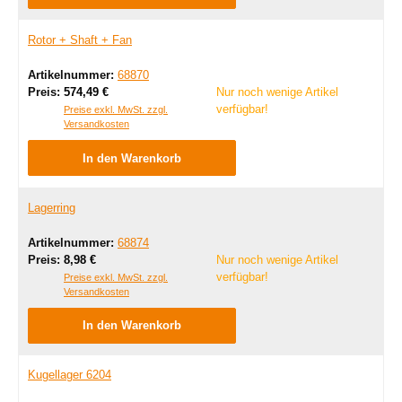
Rotor + Shaft + Fan
Artikelnummer:
68870
Regulärer Preis:
Preis:
574,49 €
Nur noch wenige Artikel
verfügbar!
Preise exkl. MwSt. zzgl.
Versandkosten
In den Warenkorb
Lagerring
Artikelnummer:
68874
Regulärer Preis:
Preis:
8,98 €
Nur noch wenige Artikel
verfügbar!
Preise exkl. MwSt. zzgl.
Versandkosten
In den Warenkorb
Kugellager 6204