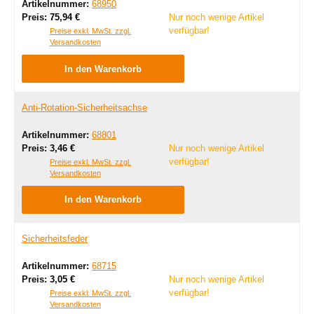
Artikelnummer:
68950
Regulärer Preis:
Preis:
75,94 €
Nur noch wenige Artikel
verfügbar!
Preise exkl. MwSt. zzgl.
Versandkosten
In den Warenkorb
Anti-Rotation-Sicherheitsachse
Artikelnummer:
68801
Regulärer Preis:
Preis:
3,46 €
Nur noch wenige Artikel
verfügbar!
Preise exkl. MwSt. zzgl.
Versandkosten
In den Warenkorb
Sicherheitsfeder
Artikelnummer:
68715
Regulärer Preis:
Preis:
3,05 €
Nur noch wenige Artikel
verfügbar!
Preise exkl. MwSt. zzgl.
Versandkosten