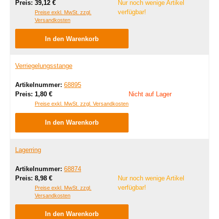
Regulärer Preis:
Preis:
39,12 €
Nur noch wenige Artikel
verfügbar!
Preise exkl. MwSt. zzgl.
Versandkosten
In den Warenkorb
Verriegelungsstange
Artikelnummer:
68895
Regulärer Preis:
Preis:
1,80 €
Nicht auf Lager
Preise exkl. MwSt. zzgl. Versandkosten
In den Warenkorb
Lagerring
Artikelnummer:
68874
Regulärer Preis:
Preis:
8,98 €
Nur noch wenige Artikel
verfügbar!
Preise exkl. MwSt. zzgl.
Versandkosten
In den Warenkorb