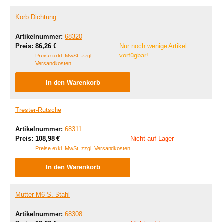
Korb Dichtung
Artikelnummer:
68320
Regulärer Preis:
Preis:
86,26 €
Nur noch wenige Artikel
verfügbar!
Preise exkl. MwSt. zzgl.
Versandkosten
In den Warenkorb
Trester-Rutsche
Artikelnummer:
68311
Regulärer Preis:
Preis:
108,98 €
Nicht auf Lager
Preise exkl. MwSt. zzgl. Versandkosten
In den Warenkorb
Mutter M6 S. Stahl
Artikelnummer:
68308