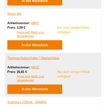
In den Warenkorb
Mutter M6
Artikelnummer:
68857
Regulärer Preis:
Preis:
2,09 €
Nur noch wenige Artikel
verfügbar!
Preise exkl. MwSt. zzgl.
Versandkosten
In den Warenkorb
Thermoschutzschalter / Überlastrelais
Artikelnummer:
68522
Regulärer Preis:
Preis:
26,81 €
Nur noch wenige Artikel
verfügbar!
Preise exkl. MwSt. zzgl.
Versandkosten
In den Warenkorb
Startrelais 230Volt - 50/60Hz