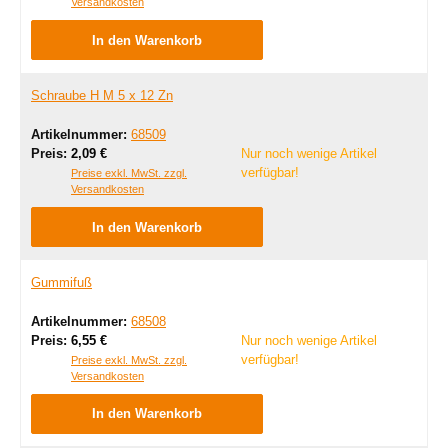
Versandkosten
In den Warenkorb
Schraube H M 5 x 12 Zn
Artikelnummer:
68509
Regulärer Preis:
Preis:
2,09 €
Nur noch wenige Artikel
verfügbar!
Preise exkl. MwSt. zzgl.
Versandkosten
In den Warenkorb
Gummifuß
Artikelnummer:
68508
Regulärer Preis:
Preis:
6,55 €
Nur noch wenige Artikel
verfügbar!
Preise exkl. MwSt. zzgl.
Versandkosten
In den Warenkorb