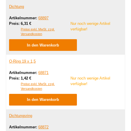
Dichtung
Artikelnummer:
68897
Regulärer Preis:
Preis:
6,31 €
Nur noch wenige Artikel
verfügbar!
Preise exkl. MwSt. zzgl.
Versandkosten
In den Warenkorb
O-Ring 19 x 1,5
Artikelnummer:
68871
Regulärer Preis:
Preis:
1,42 €
Nur noch wenige Artikel
verfügbar!
Preise exkl. MwSt. zzgl.
Versandkosten
In den Warenkorb
Dichtungsring
Artikelnummer:
68872