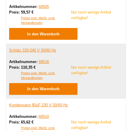
Artikelnummer:
68505
Regulärer Preis:
Preis:
59,57 €
Nur noch wenige Artikel
verfügbar!
Preise exkl. MwSt. zzgl.
Versandkosten
In den Warenkorb
Schütz 220-240 V 50/60 Hz
Artikelnummer:
68516
Regulärer Preis:
Preis:
110,35 €
Nur noch wenige Artikel
verfügbar!
Preise exkl. MwSt. zzgl.
Versandkosten
In den Warenkorb
Kondensator 80µF 230 V 50/60 Hz
Artikelnummer:
68510
Regulärer Preis:
Preis:
65,62 €
Nur noch wenige Artikel
verfügbar!
Preise exkl. MwSt. zzgl.