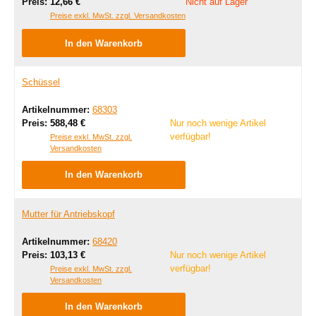
Regulärer Preis:
Preis:
12,66 €
Nicht auf Lager
Preise exkl. MwSt. zzgl. Versandkosten
In den Warenkorb
Schüssel
Artikelnummer:
68303
Regulärer Preis:
Preis:
588,48 €
Nur noch wenige Artikel
verfügbar!
Preise exkl. MwSt. zzgl.
Versandkosten
In den Warenkorb
Mutter für Antriebskopf
Artikelnummer:
68420
Regulärer Preis:
Preis:
103,13 €
Nur noch wenige Artikel
verfügbar!
Preise exkl. MwSt. zzgl.
Versandkosten
In den Warenkorb