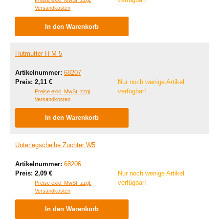
Preise exkl. MwSt. zzgl.
Versandkosten
In den Warenkorb
Hutmutter H M 5
Artikelnummer:
68207
Regulärer Preis:
Preis:
2,11 €
Nur noch wenige Artikel
verfügbar!
Preise exkl. MwSt. zzgl.
Versandkosten
In den Warenkorb
Unterlegscheibe Züchter W5
Artikelnummer:
68206
Regulärer Preis:
Preis:
2,09 €
Nur noch wenige Artikel
verfügbar!
Preise exkl. MwSt. zzgl.
Versandkosten
In den Warenkorb