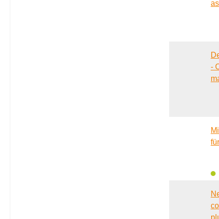
as
De
- 
m
Mi
fü
Ne
co
pl