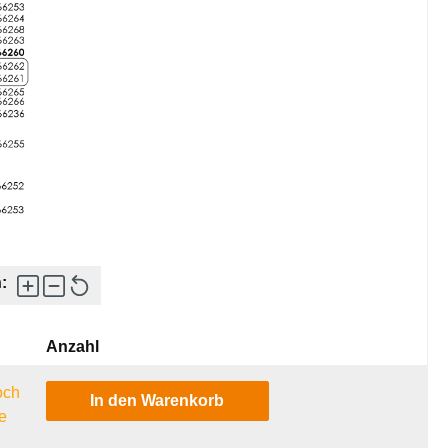
:
Anzahl
och
In den Warenkorb
e
l