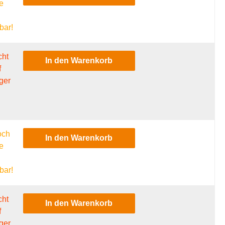
e
l
bar!
cht
In den Warenkorb
f
ger
och
In den Warenkorb
e
l
bar!
cht
In den Warenkorb
f
ger