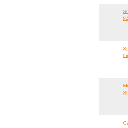
Sc
9.
Sc
fü
Mi
S6
Ca