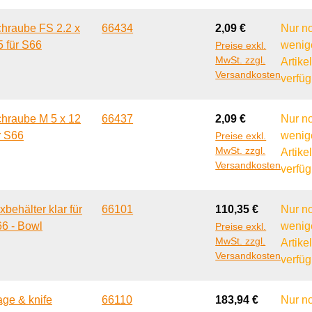
Regulärer Preis:
hraube FS 2.2 x
66434
2,09 €
Nur n
5 für S66
wenig
Preise exkl.
MwSt. zzgl.
Artike
Versandkosten
verfüg
Regulärer Preis:
hraube M 5 x 12
66437
2,09 €
Nur n
r S66
wenig
Preise exkl.
MwSt. zzgl.
Artike
Versandkosten
verfüg
Regulärer Preis:
xbehälter klar für
66101
110,35 €
Nur n
6 - Bowl
wenig
Preise exkl.
MwSt. zzgl.
Artike
Versandkosten
verfüg
Regulärer Preis:
ge & knife
66110
183,94 €
Nur n