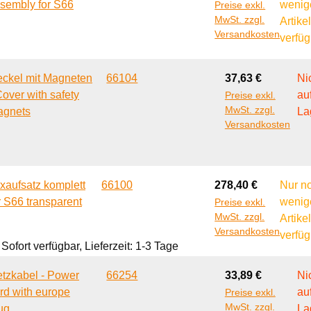
sembly for S66
wenig
Preise exkl.
MwSt. zzgl.
Artike
Versandkosten
verfüg
Regulärer Preis:
ckel mit Magneten
66104
37,63 €
Ni
Cover with safety
au
Preise exkl.
MwSt. zzgl.
agnets
La
Versandkosten
Regulärer Preis:
xaufsatz komplett
66100
278,40 €
Nur n
r S66 transparent
wenig
Preise exkl.
MwSt. zzgl.
Artike
Versandkosten
verfüg
Sofort verfügbar, Lieferzeit: 1-3 Tage
Regulärer Preis:
tzkabel - Power
66254
33,89 €
Ni
rd with europe
au
Preise exkl.
MwSt. zzgl.
ug
La