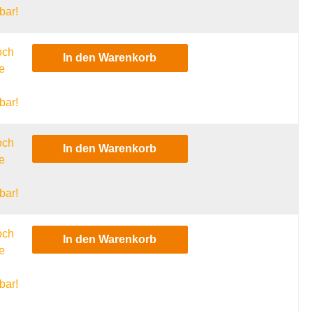
bar!
och
In den Warenkorb
e
l
bar!
och
In den Warenkorb
e
l
bar!
och
In den Warenkorb
e
l
bar!