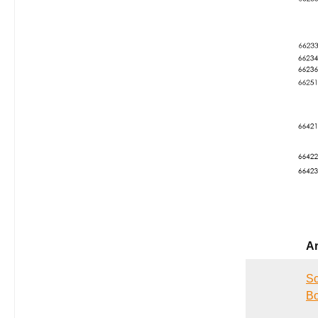
Ar
Sc
Bo