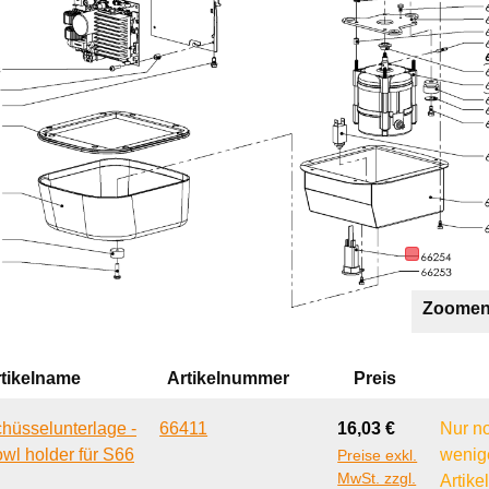
Zoomen
tikelname
Artikelnummer
Preis
Regulärer Preis:
hüsselunterlage -
66411
16,03 €
Nur n
wl holder für S66
wenig
Preise exkl.
MwSt. zzgl.
Artike