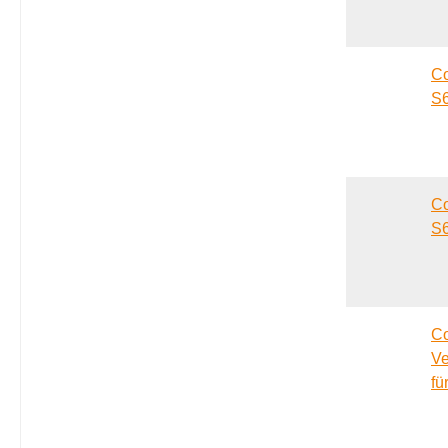
Co
S
Co
S
Co
Ve
fü