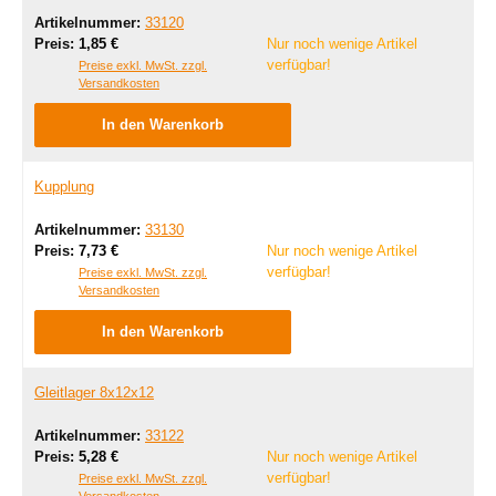
Artikelnummer:
33120
Regulärer Preis:
Preis:
1,85 €
Nur noch wenige Artikel
verfügbar!
Preise exkl. MwSt. zzgl.
Versandkosten
In den Warenkorb
Kupplung
Artikelnummer:
33130
Regulärer Preis:
Preis:
7,73 €
Nur noch wenige Artikel
verfügbar!
Preise exkl. MwSt. zzgl.
Versandkosten
In den Warenkorb
Gleitlager 8x12x12
Artikelnummer:
33122
Regulärer Preis:
Preis:
5,28 €
Nur noch wenige Artikel
verfügbar!
Preise exkl. MwSt. zzgl.