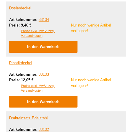
Dosierdeckel
Artikelnummer:
33104
Regulärer Preis:
Preis:
9,46 €
Nur noch wenige Artikel
verfügbar!
Preise exkl. MwSt. zzgl.
Versandkosten
In den Warenkorb
Plastikdeckel
Artikelnummer:
33103
Regulärer Preis:
Preis:
12,05 €
Nur noch wenige Artikel
verfügbar!
Preise exkl. MwSt. zzgl.
Versandkosten
In den Warenkorb
Drahteinsatz Edelstahl
Artikelnummer:
33102