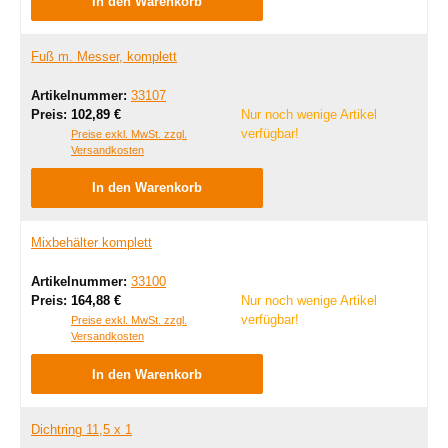
In den Warenkorb
Fuß m. Messer, komplett
Artikelnummer:
33107
Regulärer Preis:
Preis:
102,89 €
Nur noch wenige Artikel
verfügbar!
Preise exkl. MwSt. zzgl.
Versandkosten
In den Warenkorb
Mixbehälter komplett
Artikelnummer:
33100
Regulärer Preis:
Preis:
164,88 €
Nur noch wenige Artikel
verfügbar!
Preise exkl. MwSt. zzgl.
Versandkosten
In den Warenkorb
Dichtring 11,5 x 1