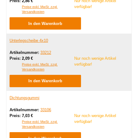
Regulärer Preis:
Preis:
2,86 €
Nur noch wenige Artikel
verfügbar!
Preise exkl. MwSt. zzgl.
Versandkosten
In den Warenkorb
Unterlegscheibe 4x10
Artikelnummer:
33212
Regulärer Preis:
Preis:
2,09 €
Nur noch wenige Artikel
verfügbar!
Preise exkl. MwSt. zzgl.
Versandkosten
In den Warenkorb
Dichtungsgummi
Artikelnummer:
33106
Regulärer Preis:
Preis:
7,03 €
Nur noch wenige Artikel
verfügbar!
Preise exkl. MwSt. zzgl.
Versandkosten