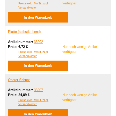
verfügbar!
Preise exkl. MwSt. zzgl.
Versandkosten
In den Warenkorb
Platte (selbstklebend)
Artikelnummer:
33202
Regulärer Preis:
Preis:
6,72 €
Nur noch wenige Artikel
verfügbar!
Preise exkl. MwSt. zzgl.
Versandkosten
In den Warenkorb
Oberer Schutz
Artikelnummer:
33207
Regulärer Preis:
Preis:
24,89 €
Nur noch wenige Artikel
verfügbar!
Preise exkl. MwSt. zzgl.
Versandkosten
In den Warenkorb