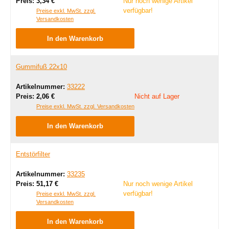
Regulärer Preis:
Preis:
3,34 €
Nur noch wenige Artikel
verfügbar!
Preise exkl. MwSt. zzgl.
Versandkosten
In den Warenkorb
Gummifuß 22x10
Artikelnummer:
33222
Regulärer Preis:
Preis:
2,06 €
Nicht auf Lager
Preise exkl. MwSt. zzgl. Versandkosten
In den Warenkorb
Entstörfilter
Artikelnummer:
33235
Regulärer Preis:
Preis:
51,17 €
Nur noch wenige Artikel
verfügbar!
Preise exkl. MwSt. zzgl.
Versandkosten
In den Warenkorb