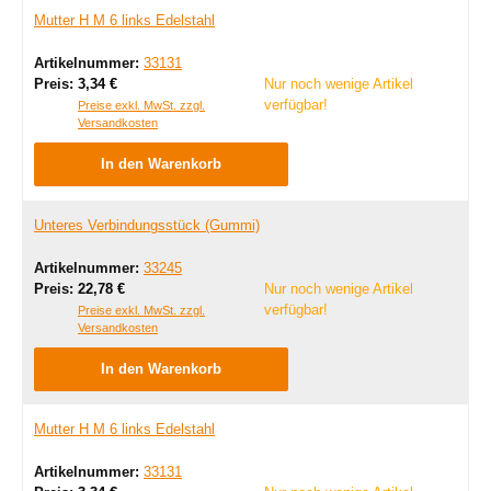
Mutter H M 6 links Edelstahl
Artikelnummer:
33131
Regulärer Preis:
Preis:
3,34 €
Nur noch wenige Artikel
verfügbar!
Preise exkl. MwSt. zzgl.
Versandkosten
In den Warenkorb
Unteres Verbindungsstück (Gummi)
Artikelnummer:
33245
Regulärer Preis:
Preis:
22,78 €
Nur noch wenige Artikel
verfügbar!
Preise exkl. MwSt. zzgl.
Versandkosten
In den Warenkorb
Mutter H M 6 links Edelstahl
Artikelnummer:
33131