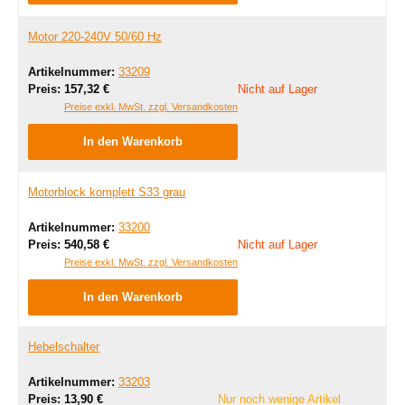
Motor 220-240V 50/60 Hz
Artikelnummer:
33209
Regulärer Preis:
Preis:
157,32 €
Nicht auf Lager
Preise exkl. MwSt. zzgl. Versandkosten
In den Warenkorb
Motorblock komplett S33 grau
Artikelnummer:
33200
Regulärer Preis:
Preis:
540,58 €
Nicht auf Lager
Preise exkl. MwSt. zzgl. Versandkosten
In den Warenkorb
Hebelschalter
Artikelnummer:
33203
Regulärer Preis:
Preis:
13,90 €
Nur noch wenige Artikel