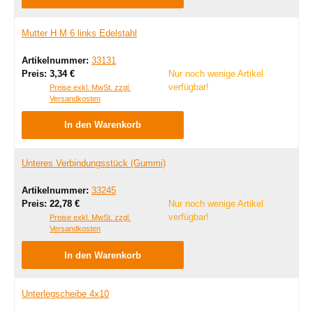
Mutter H M 6 links Edelstahl
Artikelnummer:
33131
Regulärer Preis:
Preis:
3,34 €
Nur noch wenige Artikel
verfügbar!
Preise exkl. MwSt. zzgl.
Versandkosten
In den Warenkorb
Unteres Verbindungsstück (Gummi)
Artikelnummer:
33245
Regulärer Preis:
Preis:
22,78 €
Nur noch wenige Artikel
verfügbar!
Preise exkl. MwSt. zzgl.
Versandkosten
In den Warenkorb
Unterlegscheibe 4x10