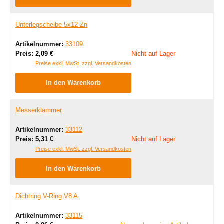
Unterlegscheibe 5x12 Zn
Artikelnummer:
33109
Regulärer Preis:
Preis:
2,09 €
Nicht auf Lager
Preise exkl. MwSt. zzgl. Versandkosten
In den Warenkorb
Messerklammer
Artikelnummer:
33112
Regulärer Preis:
Preis:
5,31 €
Nicht auf Lager
Preise exkl. MwSt. zzgl. Versandkosten
In den Warenkorb
Dichtring V-Ring V8 A
Artikelnummer:
33115