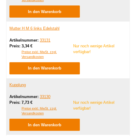
Versandkosten
In den Warenkorb
Mutter H M 6 links Edelstahl
Artikelnummer:
33131
Regulärer Preis:
Preis:
3,34 €
Nur noch wenige Artikel
verfügbar!
Preise exkl. MwSt. zzgl.
Versandkosten
In den Warenkorb
Kupplung
Artikelnummer:
33130
Regulärer Preis:
Preis:
7,73 €
Nur noch wenige Artikel
verfügbar!
Preise exkl. MwSt. zzgl.
Versandkosten
In den Warenkorb