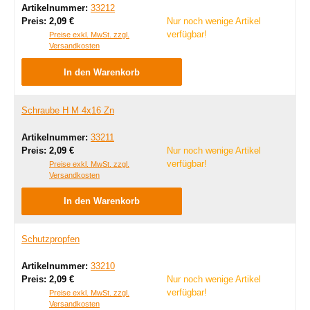
Artikelnummer:
33212
Regulärer Preis:
Preis:
2,09 €
Nur noch wenige Artikel
verfügbar!
Preise exkl. MwSt. zzgl.
Versandkosten
In den Warenkorb
Schraube H M 4x16 Zn
Artikelnummer:
33211
Regulärer Preis:
Preis:
2,09 €
Nur noch wenige Artikel
verfügbar!
Preise exkl. MwSt. zzgl.
Versandkosten
In den Warenkorb
Schutzpropfen
Artikelnummer:
33210
Regulärer Preis:
Preis:
2,09 €
Nur noch wenige Artikel
verfügbar!
Preise exkl. MwSt. zzgl.
Versandkosten