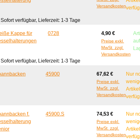
sselhalterung
Artike
Versandkosten
verfüg
Sofort verfügbar, Lieferzeit: 1-3 Tage
Regulärer Preis:
iße Kappe für
0728
4,90 €
Art
sselhalterungen
au
Preise exkl.
MwSt. zzgl.
La
Versandkosten
Sofort verfügbar, Lieferzeit: 1-3 Tage
Regulärer Preis:
pannbacken
45900
67,62 €
Nur n
wenig
Preise exkl.
MwSt. zzgl.
Artike
Versandkosten
verfüg
Regulärer Preis:
annbacken f.
45900.S
74,53 €
Nur n
sselhalterung
wenig
Preise exkl.
MwSt. zzgl.
nior
Artike
Versandkosten
verfüg