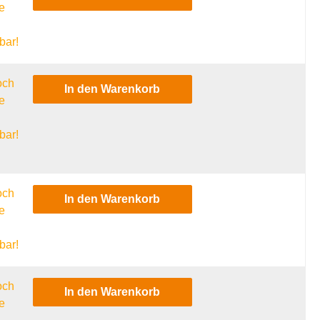
e
l
bar!
och
In den Warenkorb
e
l
bar!
och
In den Warenkorb
e
l
bar!
och
In den Warenkorb
e