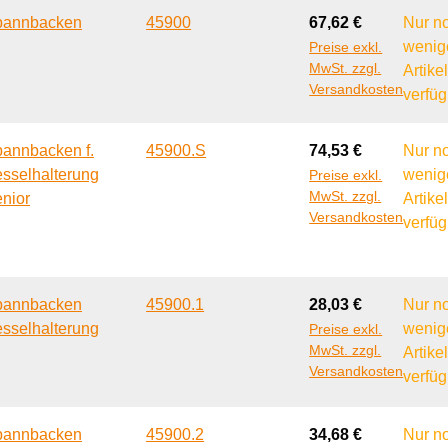
Regulärer Preis:
pannbacken
45900
67,62 €
Nur n
wenig
Preise exkl.
MwSt. zzgl.
Artike
Versandkosten
verfüg
Regulärer Preis:
annbacken f.
45900.S
74,53 €
Nur n
sselhalterung
wenig
Preise exkl.
MwSt. zzgl.
nior
Artike
Versandkosten
verfüg
Regulärer Preis:
pannbacken
45900.1
28,03 €
Nur n
sselhalterung
wenig
Preise exkl.
MwSt. zzgl.
Artike
Versandkosten
verfüg
Regulärer Preis:
pannbacken
45900.2
34,68 €
Nur n