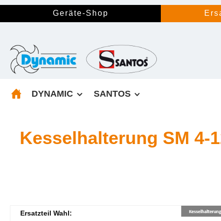
springen
Zur Hauptnavigation springen
Geräte-Shop
Ers
DYNAMIC
SANTOS
Kesselhalterung SM 4-1
Ersatzteil Wahl: