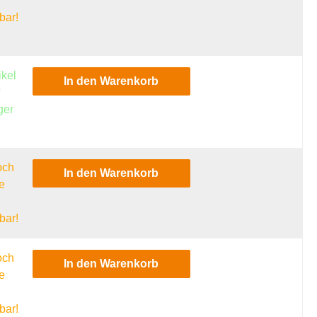
l
bar!
ikel
In den Warenkorb
f
ger
och
In den Warenkorb
e
l
bar!
och
In den Warenkorb
e
l
bar!