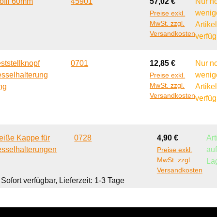
Regulärer Preis:
ofil 60mm
45901
57,02 €
Nur n
wenig
Preise exkl.
MwSt. zzgl.
Artike
Versandkosten
verfüg
Regulärer Preis:
ststellknopf
0701
12,85 €
Nur n
sselhalterung
wenig
Preise exkl.
MwSt. zzgl.
ng
Artike
Versandkosten
verfüg
Regulärer Preis:
iße Kappe für
0728
4,90 €
Art
sselhalterungen
au
Preise exkl.
MwSt. zzgl.
La
Versandkosten
Sofort verfügbar, Lieferzeit: 1-3 Tage