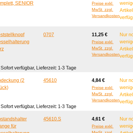
mplett, SENIOR
wenig
Preise exkl.
MwSt. zzgl.
Artike
Versandkosten
verfüg
Regulärer Preis:
ststellknopf
0707
11,25 €
Nur n
sselhalterung
wenig
Preise exkl.
MwSt. zzgl.
rz
Artike
Versandkosten
verfüg
Sofort verfügbar, Lieferzeit: 1-3 Tage
Regulärer Preis:
deckung (2
45610
4,84 €
Nur n
ück)
wenig
Preise exkl.
MwSt. zzgl.
Artike
Versandkosten
verfüg
Sofort verfügbar, Lieferzeit: 1-3 Tage
Regulärer Preis:
standshalter
45610.S
4,61 €
Nur n
ange für
wenig
Preise exkl.
MwSt. zzgl.