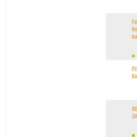
Fe
Ke
ku
Pr
Ke
Ab
St