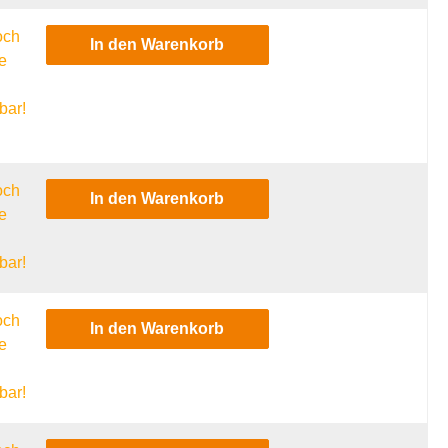
och
In den Warenkorb
e
l
bar!
och
In den Warenkorb
e
l
bar!
och
In den Warenkorb
e
l
bar!