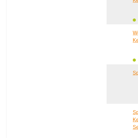
Ke
We
Ke
S
Sp
Ke
Se