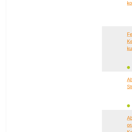
ko
Fe
Ke
ku
Ab
St
Ab
or