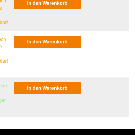
och
In den Warenkorb
e
l
bar!
och
In den Warenkorb
e
l
bar!
ikel
In den Warenkorb
f
ger