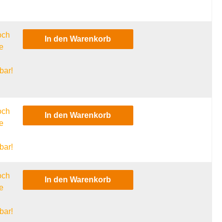
och
In den Warenkorb
e
l
bar!
och
In den Warenkorb
e
l
bar!
och
In den Warenkorb
e
l
bar!