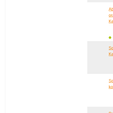
Ab
or
Ke
S
Ke
S
ko