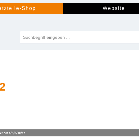
atzteile-Shop
Website
2