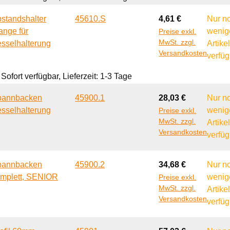
Regulärer Preis:
standshalter
45610.S
4,61 €
Nur n
ange für
wenig
Preise exkl.
MwSt. zzgl.
sselhalterung
Artike
Versandkosten
verfüg
Sofort verfügbar, Lieferzeit: 1-3 Tage
Regulärer Preis:
pannbacken
45900.1
28,03 €
Nur n
sselhalterung
wenig
Preise exkl.
MwSt. zzgl.
Artike
Versandkosten
verfüg
Regulärer Preis:
pannbacken
45900.2
34,68 €
Nur n
mplett, SENIOR
wenig
Preise exkl.
MwSt. zzgl.
Artike
Versandkosten
verfüg