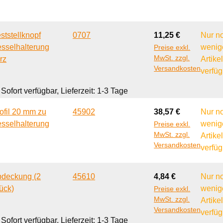
Regulärer Preis:
ststellknopf
0707
11,25 €
Nur n
sselhalterung
wenig
Preise exkl.
MwSt. zzgl.
rz
Artike
Versandkosten
verfüg
Sofort verfügbar, Lieferzeit: 1-3 Tage
Regulärer Preis:
ofil 20 mm zu
45902
38,57 €
Nur n
sselhalterung
wenig
Preise exkl.
MwSt. zzgl.
Artike
Versandkosten
verfüg
Regulärer Preis:
deckung (2
45610
4,84 €
Nur n
ück)
wenig
Preise exkl.
MwSt. zzgl.
Artike
Versandkosten
verfüg
Sofort verfügbar, Lieferzeit: 1-3 Tage