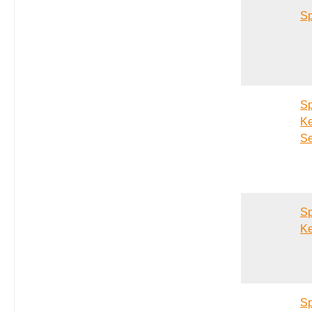
S
Sp
Ke
Se
S
Ke
S