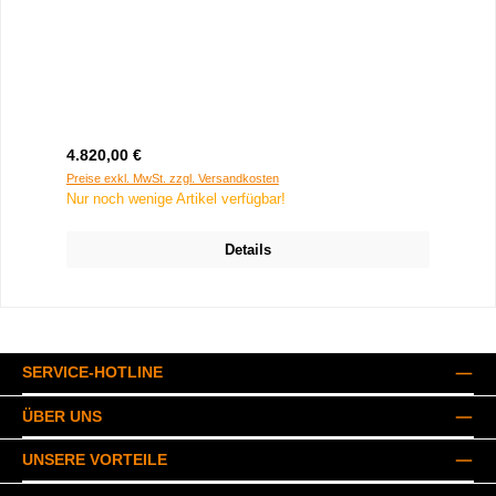
Regulärer Preis:
4.820,00 €
Preise exkl. MwSt. zzgl. Versandkosten
Nur noch wenige Artikel verfügbar!
Details
SERVICE-HOTLINE
ÜBER UNS
UNSERE VORTEILE