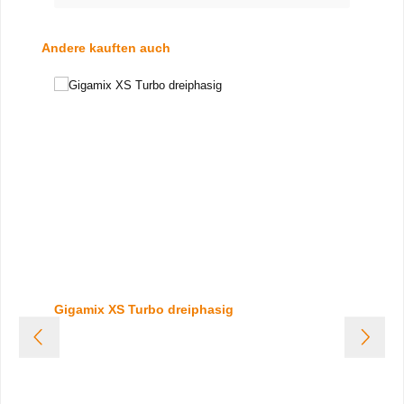
gerne!
Produktgalerie überspringen
Andere kauften auch
Gigamix XS Turbo dreiphasig