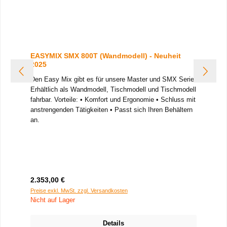
EASYMIX SMX 800T (Wandmodell) - Neuheit
2025
Den Easy Mix gibt es für unsere Master und SMX Serie.
Erhältlich als Wandmodell, Tischmodell und Tischmodell
fahrbar.
Vorteile:
• Komfort und Ergonomie
• Schluss mit
anstrengenden Tätigkeiten
• Passt sich Ihren Behältern
an.
•
Mixer-Motorblock, der mit einem 3-Punkt-Gelenkarm
•
verbunden ist.
•
•
Drehung des gesamten Gelenkarms um 180°
•
•
Reguliermöglichkeit der Neigung des Mixstabs um +/-
15 °
•
•
Eingebauter Not-Aus-Knopf
•
•
Automatische Abschaltung in Ruheposition
•
Regulärer Preis:
2.353,00 €
•
Alle verwendeten Materialien sind für den
Preise exkl. MwSt. zzgl. Versandkosten
Lebensmittelkontakt zertifiziert
Int
Nicht auf Lager
Interessiert? Dann rufen Sie an (Tel: 07851/88645-0)
oder senden Sie eine Mail an
info@dynamic-
professional.de
. Unser Vertriebsteam berät Sie
Details