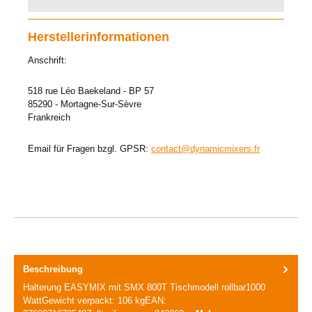
Herstellerinformationen
Anschrift:
518 rue Léo Baekeland - BP 57
85290 - Mortagne-Sur-Sèvre
Frankreich
Email für Fragen bzgl. GPSR:
contact@dynamicmixers.fr
Beschreibung
Halterung EASYMIX mit SMX 800T Tischmodell rollbar1000
WattGewicht verpackt: 106 kgEAN: