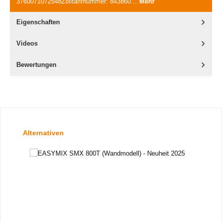
3760071072548Zolltarifnummer: 843860…
Mehr
Eigenschaften
Videos
Bewertungen
Produktgalerie überspringen
Alternativen