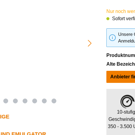
Nur noch weni
Sofort verf
Unsere G
Anmeldun
Produktnum
Alte Bezeic
Anbieter f
10-stufi
IGE
Geschwindig
350 - 3.500 
R UND EMULGATOR