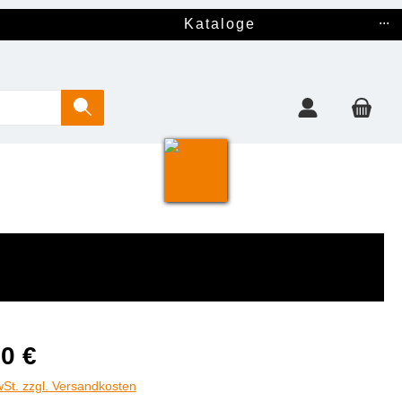
...
Kataloge
0 €
wSt. zzgl. Versandkosten