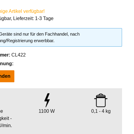
ge Artikel verfügbar!
ügbar, Lieferzeit: 1-3 Tage
eräte sind nur für den Fachhandel, nach
g/Registrierung erwerbbar.
mer:
CL422
hnung:
inden
ge
1100 W
0,1 - 4 kg
keit -
U/min.