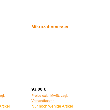
Mikrozahnmesser
:
Regulärer Preis:
93,00 €
zgl.
Preise exkl. MwSt. zzgl.
Versandkosten
rtikel
Nur noch wenige Artikel