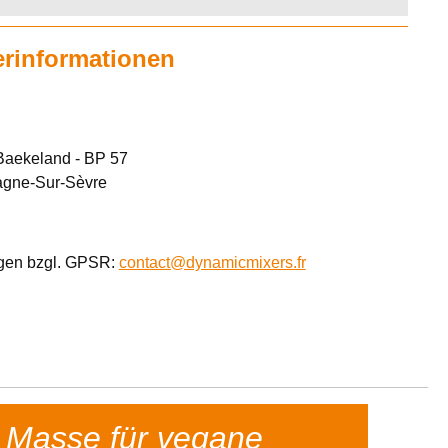
erinformationen
Baekeland - BP 57
agne-Sur-Sèvre
agen bzgl. GPSR:
contact@dynamicmixers.fr
e Masse für vegane