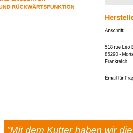
S UND RÜCKWÄRTSFUNKTION
Herstell
Anschrift:
518 rue Léo 
85290 - Mort
Frankreich
Email für Fr
"Mit dem Kutter haben wir di