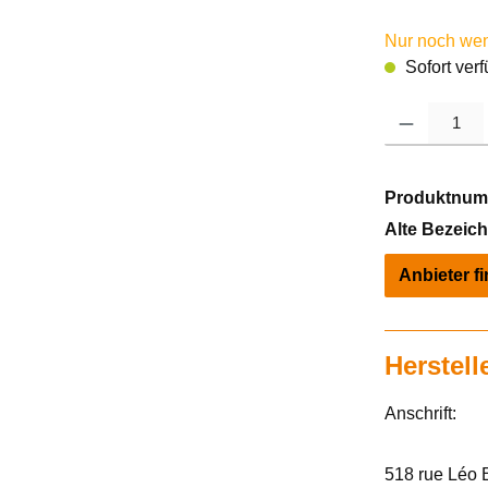
Nur noch weni
Sofort verf
Produkt Anzahl: 
Produktnum
Alte Bezeic
Anbieter f
Herstell
Anschrift:
518 rue Léo 