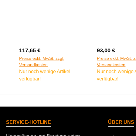
Regulärer Preis:
Regulärer Preis
117,65 €
93,00 €
Preise exkl. MwSt. zzgl.
Preise exkl. MwSt. z
Versandkosten
Versandkosten
Nur noch wenige Artikel
Nur noch wenige A
verfügbar!
verfügbar!
In den Warenkorb
In den Ware
SERVICE-HOTLINE
ÜBER UNS