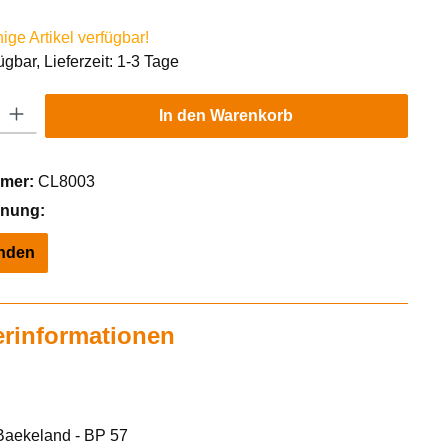
ge Artikel verfügbar!
ügbar, Lieferzeit: 1-3 Tage
Gib den gewünschten Wert ein oder benutze die Schaltflächen um die Anzahl zu er
In den Warenkorb
mer:
CL8003
hnung:
inden
erinformationen
Baekeland - BP 57