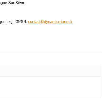
agne-Sur-Sèvre
agen bzgl. GPSR:
contact@dynamicmixers.fr