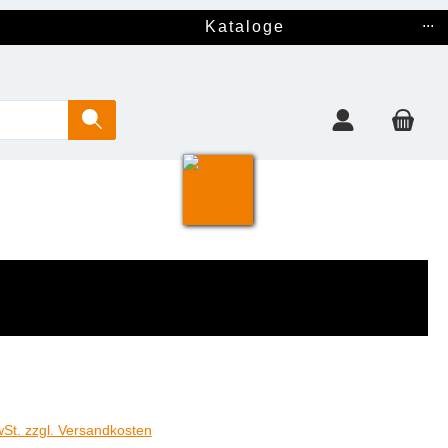
...
Kataloge
€
wSt. zzgl. Versandkosten