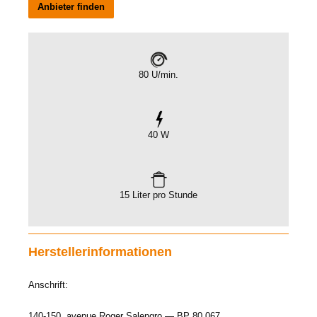
Anbieter finden
80 U/min.
40 W
15 Liter pro Stunde
Herstellerinformationen
Anschrift:
140-150, avenue Roger Salengro — BP 80 067