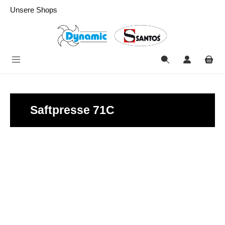
alt springen
Unsere Shops
Saftpresse 71C
Bildergalerie überspringen