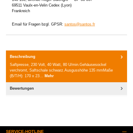
69511 Vaulx-en-Velin Cedex (Lyon)
Frankreich
Email für Fragen bzgl. GPSR:
santos@santos.fr
Beschreibung
Saftpresse, 230 Volt, 40 Watt, 80 U/min.Gehäusesockel
verchromt, Saftschale schwarz.Ausgusshöhe 135 mmMaße
(B/T/H): 170 x 23…
Mehr
Bewertungen
SERVICE-HOTLINE