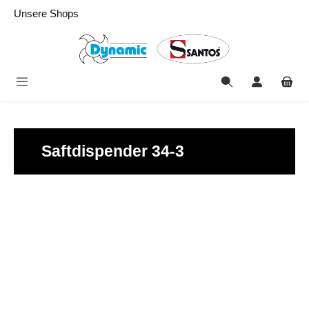
alt springen
Unsere Shops
Saftdispender 34-3
Bildergalerie überspringen