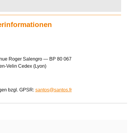
erinformationen
enue Roger Salengro — BP 80 067
en-Velin Cedex (Lyon)
agen bzgl. GPSR:
santos@santos.fr