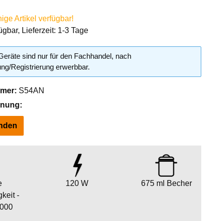
ge Artikel verfügbar!
ügbar, Lieferzeit: 1-3 Tage
eräte sind nur für den Fachhandel, nach
g/Registrierung erwerbbar.
mer:
S54AN
hnung:
inden
e
120 W
675 ml Becher
keit -
.000