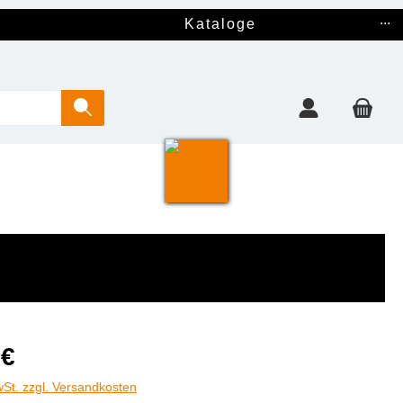
...
Kataloge
 €
wSt. zzgl. Versandkosten