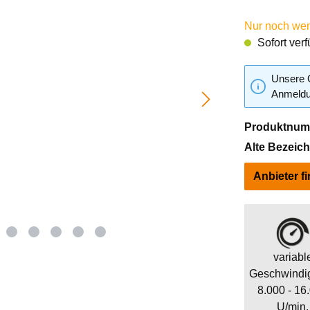
Nur noch weni
Sofort verf
Unsere G
Anmeldun
Produktnum
Alte Bezeic
Anbieter f
variabl
Geschwindig
8.000 - 16
U/min.