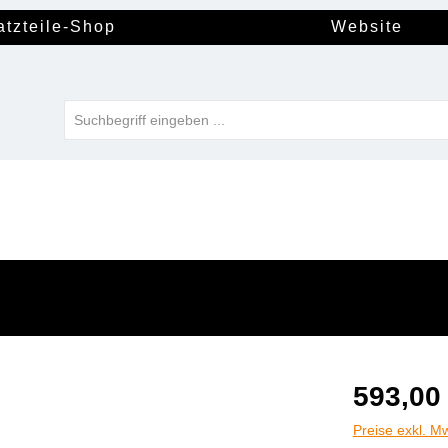
atzteile-Shop
Website
593,00
Preise exkl. M