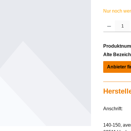
Nur noch weni
Produkt Anzahl: 
Produktnum
Alte Bezeic
Anbieter f
Herstell
Anschrift:
140-150, av