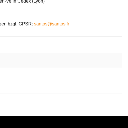
en-Velin Cedex (Lyon)
agen bzgl. GPSR:
santos@santos.fr