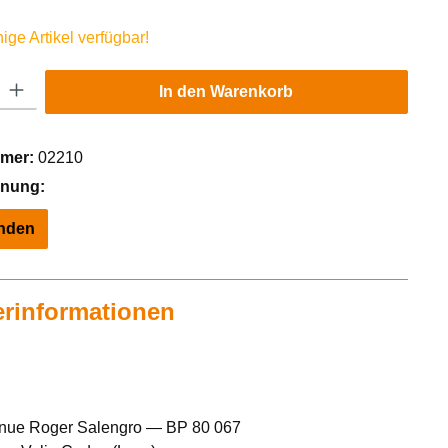
ge Artikel verfügbar!
Gib den gewünschten Wert ein oder benutze die Schaltflächen um die Anzahl zu er
In den Warenkorb
mer:
02210
hnung:
inden
erinformationen
enue Roger Salengro — BP 80 067