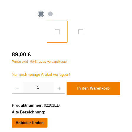
89,00 €
Preise exkl. MwSt. zzgl. Versandkosten
Nur noch wenige Artikel verfügbar!
Produkt Anzahl: Gib den gewünschten Wert ein oder benutze die Schaltflächen um die A
In den Warenkorb
Produktnummer:
02201ED
Alte Bezeichnung:
Anbieter finden