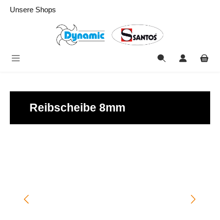
alt springen
Unsere Shops
Reibscheibe 8mm
Bildergalerie überspringen