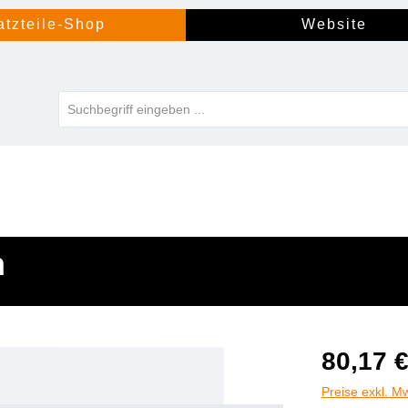
atzteile-Shop
Website
n
80,17 
Preise exkl. M