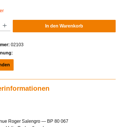
er
Gib den gewünschten Wert ein oder benutze die Schaltflächen um die Anzahl zu er
In den Warenkorb
mer:
02103
hnung:
inden
erinformationen
enue Roger Salengro — BP 80 067