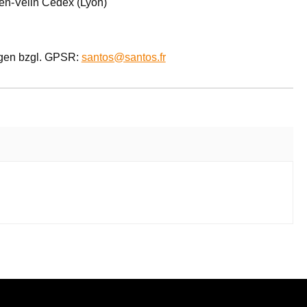
en-Velin Cedex (Lyon)
agen bzgl. GPSR:
santos@santos.fr