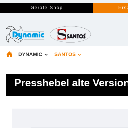
springen
Zur Hauptnavigation springen
Geräte-Shop
Ers
DYNAMIC
SANTOS
Presshebel alte Versio
Bildergalerie überspringen