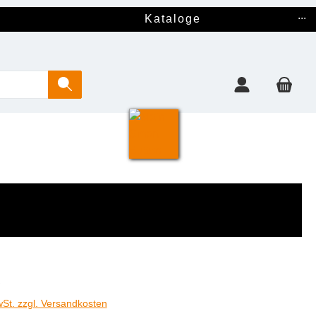
...
Kataloge
€
wSt. zzgl. Versandkosten