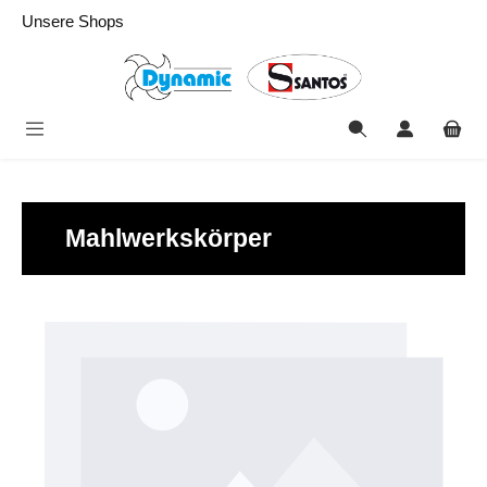
alt springen
Unsere Shops
Mahlwerkskörper
Bildergalerie überspringen