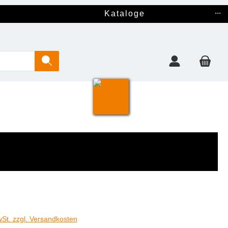
...
Kataloge
€
wSt. zzgl. Versandkosten