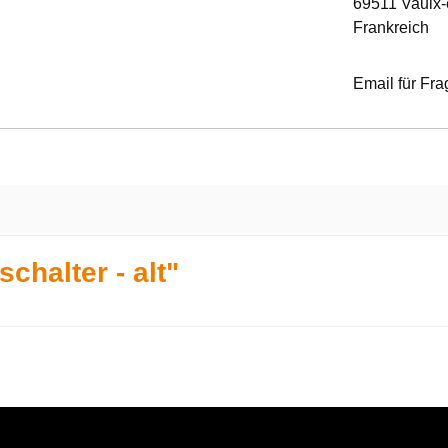
69511 Vaulx-
Frankreich
Email für Fr
chalter - alt"