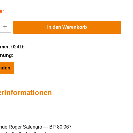
er
Gib den gewünschten Wert ein oder benutze die Schaltflächen um die Anzahl zu er
In den Warenkorb
mer:
02416
hnung:
inden
erinformationen
enue Roger Salengro — BP 80 067