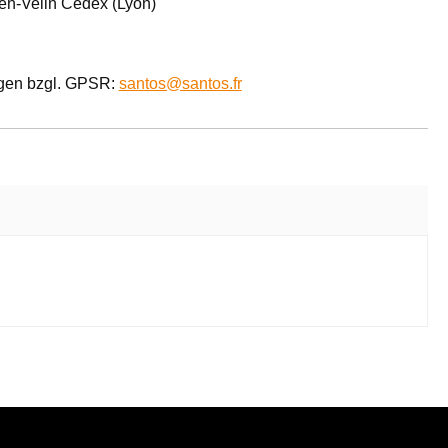
en-Velin Cedex (Lyon)
agen bzgl. GPSR:
santos@santos.fr