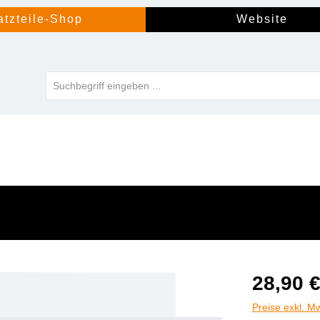
atzteile-Shop
Website
28,90 
Preise exkl. M