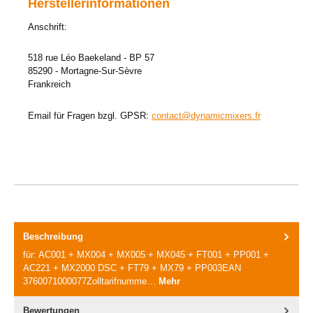
Herstellerinformationen
Anschrift:
518 rue Léo Baekeland - BP 57
85290 - Mortagne-Sur-Sèvre
Frankreich
Email für Fragen bzgl. GPSR:
contact@dynamicmixers.fr
Beschreibung
für: AC001 + MX004 + MX005 + MX045 + FT001 + PP001 +
AC221 + MX2000 DSC + FT79 + MX79 + PP003EAN
3760071000077Zolltarifnumme…
Mehr
Bewertungen