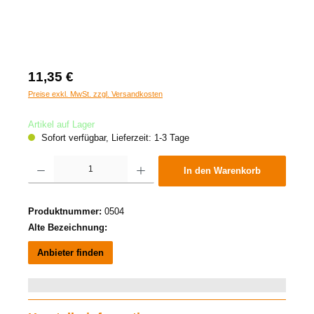
11,35 €
Preise exkl. MwSt. zzgl. Versandkosten
Artikel auf Lager
Sofort verfügbar, Lieferzeit: 1-3 Tage
Produkt Anzahl: Gib den gewünschten Wert ein oder benutze die Schaltflächen um die A
In den Warenkorb
Produktnummer:
0504
Alte Bezeichnung:
Anbieter finden