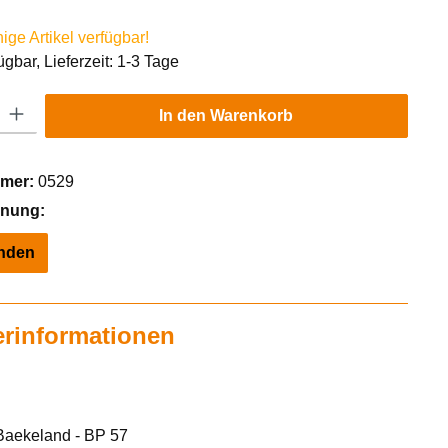
ge Artikel verfügbar!
ügbar, Lieferzeit: 1-3 Tage
Gib den gewünschten Wert ein oder benutze die Schaltflächen um die Anzahl zu er
In den Warenkorb
mer:
0529
hnung:
inden
erinformationen
Baekeland - BP 57