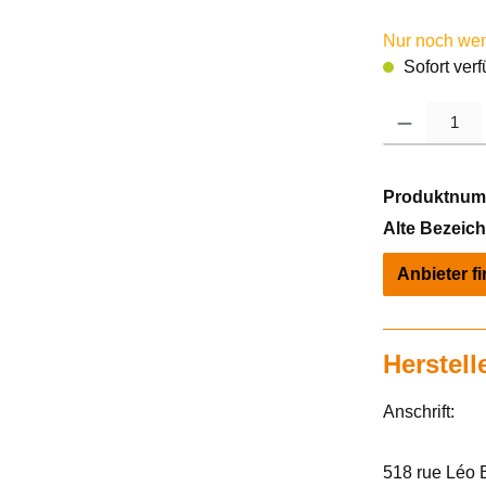
Nur noch weni
Sofort verf
Produkt Anzahl: 
Produktnum
Alte Bezeic
Anbieter f
Herstell
Anschrift:
518 rue Léo 