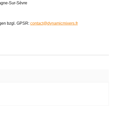
agne-Sur-Sèvre
agen bzgl. GPSR:
contact@dynamicmixers.fr