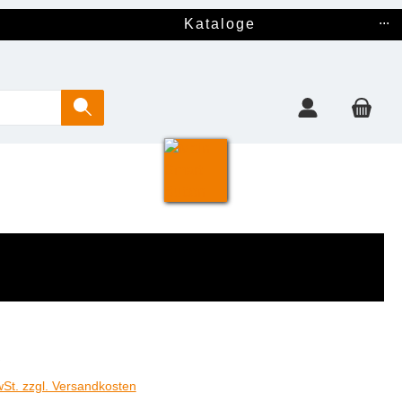
...
Kataloge
€
wSt. zzgl. Versandkosten