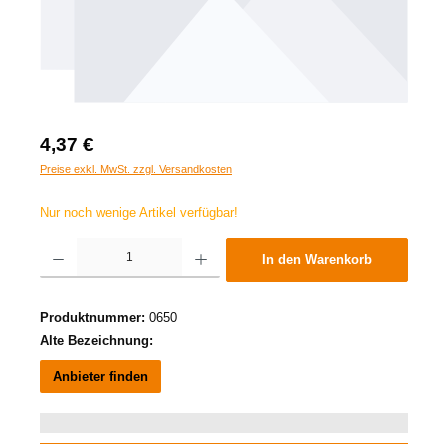
4,37 €
Preise exkl. MwSt. zzgl. Versandkosten
Nur noch wenige Artikel verfügbar!
Produkt Anzahl: Gib den gewünschten Wert ein oder benutze die Schaltflächen um die A
In den Warenkorb
Produktnummer:
0650
Alte Bezeichnung:
Anbieter finden